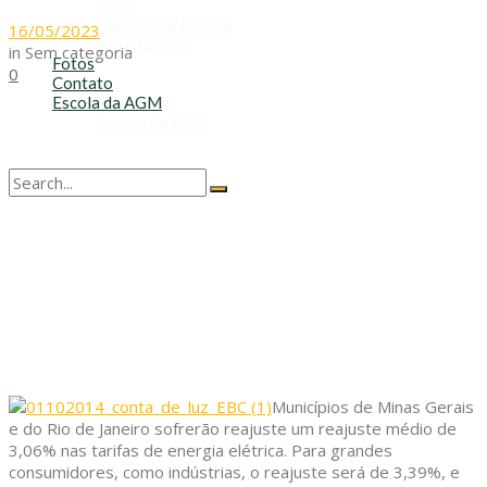
Refis
Transporte Escolar
16/05/2023
Voluntariado
in
Sem categoria
Fotos
0
Contato
Escola da AGM
Cursos da AGM
No Result
View All Result
Municípios de Minas Gerais
e do Rio de Janeiro sofrerão reajuste um reajuste médio de
3,06% nas tarifas de energia elétrica. Para grandes
consumidores, como indústrias, o reajuste será de 3,39%, e