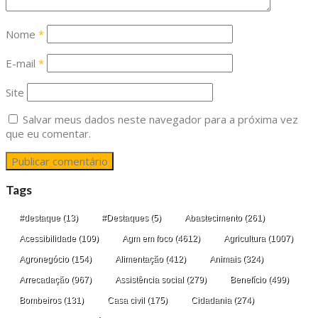
Nome
*
E-mail
*
Site
Salvar meus dados neste navegador para a próxima vez
que eu comentar.
Tags
#destaque
(13)
#Destaques
(5)
Abastecimento
(261)
Acessibilidade
(109)
Agm em foco
(4612)
Agricultura
(1007)
Agronegócio
(154)
Alimentação
(412)
Animais
(324)
Arrecadação
(967)
Assistência social
(279)
Benefício
(499)
Bombeiros
(131)
Casa civil
(175)
Cidadania
(274)