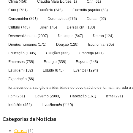
Clima
(456)
Cláudia Mara Borges
(1)
Cnh
(61)
Cnm
(1781)
Comércio
(345)
Consulta popular
(68)
Consumidor
(261)
Coronavírus
(676)
Corsan
(92)
Cultura
(743)
Daer
(145)
Defesa civil
(180)
Desenvolvimento
(2097)
Destaque
(647)
Detran
(124)
Direitos humanos
(171)
Doação
(120)
Economia
(805)
Educação
(1385)
Eleições
(333)
Emprego
(427)
Empresas
(736)
Energia
(336)
Esporte
(248)
Estiagem
(132)
Estudo
(875)
Eventos
(1294)
Exportação
(66)
fortalecendo a tradição e a identidade do povo gaúcho de forma integrada à 
Fpm
(261)
Governo
(2903)
Habitação
(161)
Icms
(291)
Indústria
(452)
Investimento
(1119)
Categorias de Notícias
Ceasa
(1)