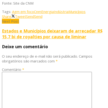
Fonte: Site da CNM
Tags:
Agm em foco
Cnm
Energia
Indústria
Municípios
Share
Tweet
Send
Send
Next Post
Estados e Municípios deixaram de arrecadar R$
15,7 bi de royalties por causa de liminar
Deixe um comentário
O seu endereço de e-mail não será publicado.
Campos
obrigatórios são marcados com
*
Comentário
*