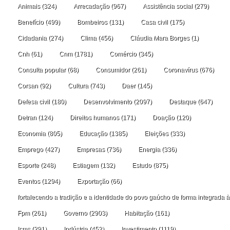
Animais
(324)
Arrecadação
(967)
Assistência social
(279)
Benefício
(499)
Bombeiros
(131)
Casa civil
(175)
Cidadania
(274)
Clima
(456)
Cláudia Mara Borges
(1)
Cnh
(61)
Cnm
(1781)
Comércio
(345)
Consulta popular
(68)
Consumidor
(261)
Coronavírus
(676)
Corsan
(92)
Cultura
(743)
Daer
(145)
Defesa civil
(180)
Desenvolvimento
(2097)
Destaque
(647)
Detran
(124)
Direitos humanos
(171)
Doação
(120)
Economia
(805)
Educação
(1385)
Eleições
(333)
Emprego
(427)
Empresas
(736)
Energia
(336)
Esporte
(248)
Estiagem
(132)
Estudo
(875)
Eventos
(1294)
Exportação
(66)
fortalecendo a tradição e a identidade do povo gaúcho de forma integrada à
Fpm
(261)
Governo
(2903)
Habitação
(161)
Icms
(291)
Indústria
(452)
Investimento
(1119)