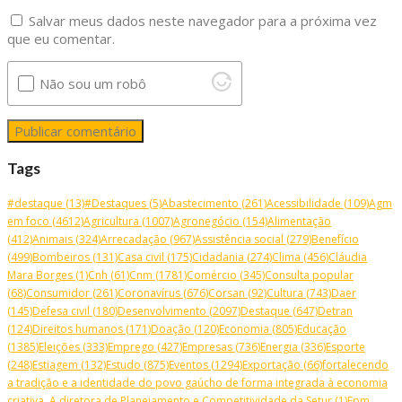
Salvar meus dados neste navegador para a próxima vez
que eu comentar.
Não sou um robô
Tags
#destaque
(13)
#Destaques
(5)
Abastecimento
(261)
Acessibilidade
(109)
Agm
em foco
(4612)
Agricultura
(1007)
Agronegócio
(154)
Alimentação
(412)
Animais
(324)
Arrecadação
(967)
Assistência social
(279)
Benefício
(499)
Bombeiros
(131)
Casa civil
(175)
Cidadania
(274)
Clima
(456)
Cláudia
Mara Borges
(1)
Cnh
(61)
Cnm
(1781)
Comércio
(345)
Consulta popular
(68)
Consumidor
(261)
Coronavírus
(676)
Corsan
(92)
Cultura
(743)
Daer
(145)
Defesa civil
(180)
Desenvolvimento
(2097)
Destaque
(647)
Detran
(124)
Direitos humanos
(171)
Doação
(120)
Economia
(805)
Educação
(1385)
Eleições
(333)
Emprego
(427)
Empresas
(736)
Energia
(336)
Esporte
(248)
Estiagem
(132)
Estudo
(875)
Eventos
(1294)
Exportação
(66)
fortalecendo
a tradição e a identidade do povo gaúcho de forma integrada à economia
criativa. A diretora de Planejamento e Competitividade da Setur
(1)
Fpm