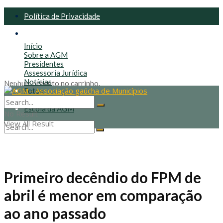
Política de Privacidade
Política de Cookies
Início
Sobre a AGM
Presidentes
Assessoria Jurídica
Notícias
Nenhum produto no carrinho.
Fotos
Contato
Escola da AGM
No Result
View All Result
No Result
View All Result
Primeiro decêndio do FPM de
abril é menor em comparação
ao ano passado