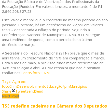
da Educação Básica e de Valorização dos Profissionais da
Educação (Fundeb). Em valores brutos, o montante é de R$
2.646.208.327,53.
Este valor é menor que o creditado no mesmo período do ano
passado. Portanto, há um decréscimo de 22,5% em valores
reais – descontada a inflação do período. Segundo a
Confederação Nacional de Municípios (CNM), o FPM segue
uma tendência de queda, como a percebida no último
decêndio de março.
A Secretaria do Tesouro Nacional (STN) prevê que o mês de
abril tenha um crescimento de 19% em comparação a março.
Para o mês de maio, a previsão ainda maior: crescimento de
34% em relação a abril. A CNM ressalta que não é positivo
confiar nas
Fonte/foto: CNM
Tags:
Agm em
foco
Cnm
Desenvolvimento
Educação
Fpm
Municípios
Share
Tweet
Send
Send
Next Post
TSE redefine cadeiras na Câmara dos Deputados