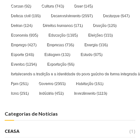
Corsan
(92)
Cultura
(743)
Daer
(145)
Defesa civil
(180)
Desenvolvimento
(2097)
Destaque
(647)
Detran
(124)
Direitos humanos
(171)
Doação
(120)
Economia
(805)
Educação
(1385)
Eleições
(333)
Emprego
(427)
Empresas
(736)
Energia
(336)
Esporte
(248)
Estiagem
(132)
Estudo
(875)
Eventos
(1294)
Exportação
(66)
fortalecendo a tradição e a identidade do povo gaúcho de forma integrada à
Fpm
(261)
Governo
(2903)
Habitação
(161)
Icms
(291)
Indústria
(452)
Investimento
(1119)
Categorias de Notícias
CEASA
(1)