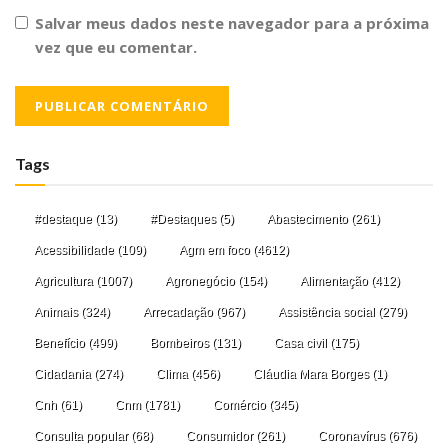
Salvar meus dados neste navegador para a próxima
vez que eu comentar.
Tags
#destaque
(13)
#Destaques
(5)
Abastecimento
(261)
Acessibilidade
(109)
Agm em foco
(4612)
Agricultura
(1007)
Agronegócio
(154)
Alimentação
(412)
Animais
(324)
Arrecadação
(967)
Assistência social
(279)
Benefício
(499)
Bombeiros
(131)
Casa civil
(175)
Cidadania
(274)
Clima
(456)
Cláudia Mara Borges
(1)
Cnh
(61)
Cnm
(1781)
Comércio
(345)
Consulta popular
(68)
Consumidor
(261)
Coronavírus
(676)