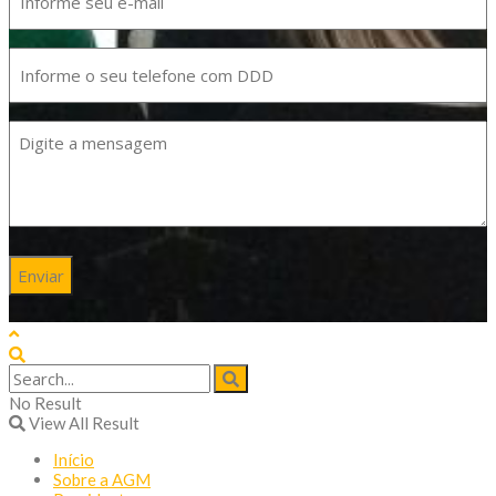
mail
(obrigatório)
Telefone
Mensagem
(obrigatório)
No Result
View All Result
Início
Sobre a AGM