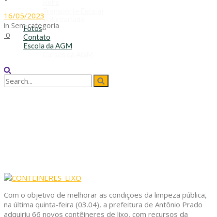
Refis
Transporte Escolar
16/05/2023
Voluntariado
in
Sem categoria
Fotos
0
Contato
Escola da AGM
Cursos da AGM
No Result
View All Result
Com o objetivo de melhorar as condições da limpeza pública,
na última quinta-feira (03.04), a prefeitura de Antônio Prado
adquiriu 66 novos contêineres de lixo, com recursos da