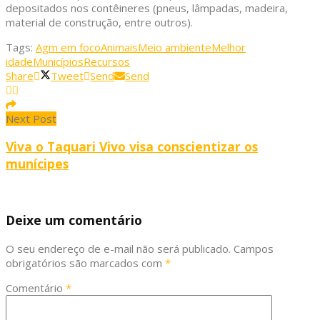
depositados nos contêineres (pneus, lâmpadas, madeira,
material de construção, entre outros).
Tags:
Agm em foco
Animais
Meio ambiente
Melhor
idade
Municípios
Recursos
Share
Tweet
Send
Send
Next Post
Viva o Taquari Vivo visa conscientizar os
munícipes
Deixe um comentário
O seu endereço de e-mail não será publicado.
Campos
obrigatórios são marcados com
*
Comentário
*