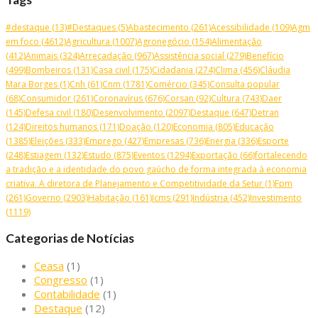
#destaque
(13)
#Destaques
(5)
Abastecimento
(261)
Acessibilidade
(109)
Agm
em foco
(4612)
Agricultura
(1007)
Agronegócio
(154)
Alimentação
(412)
Animais
(324)
Arrecadação
(967)
Assistência social
(279)
Benefício
(499)
Bombeiros
(131)
Casa civil
(175)
Cidadania
(274)
Clima
(456)
Cláudia
Mara Borges
(1)
Cnh
(61)
Cnm
(1781)
Comércio
(345)
Consulta popular
(68)
Consumidor
(261)
Coronavírus
(676)
Corsan
(92)
Cultura
(743)
Daer
(145)
Defesa civil
(180)
Desenvolvimento
(2097)
Destaque
(647)
Detran
(124)
Direitos humanos
(171)
Doação
(120)
Economia
(805)
Educação
(1385)
Eleições
(333)
Emprego
(427)
Empresas
(736)
Energia
(336)
Esporte
(248)
Estiagem
(132)
Estudo
(875)
Eventos
(1294)
Exportação
(66)
fortalecendo
a tradição e a identidade do povo gaúcho de forma integrada à economia
criativa. A diretora de Planejamento e Competitividade da Setur
(1)
Fpm
(261)
Governo
(2903)
Habitação
(161)
Icms
(291)
Indústria
(452)
Investimento
(1119)
Categorias de Notícias
Ceasa
(1)
Congresso
(1)
Contabilidade
(1)
Destaque
(12)