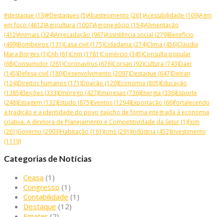
#destaque
(13)
#Destaques
(5)
Abastecimento
(261)
Acessibilidade
(109)
Agm
em foco
(4612)
Agricultura
(1007)
Agronegócio
(154)
Alimentação
(412)
Animais
(324)
Arrecadação
(967)
Assistência social
(279)
Benefício
(499)
Bombeiros
(131)
Casa civil
(175)
Cidadania
(274)
Clima
(456)
Cláudia
Mara Borges
(1)
Cnh
(61)
Cnm
(1781)
Comércio
(345)
Consulta popular
(68)
Consumidor
(261)
Coronavírus
(676)
Corsan
(92)
Cultura
(743)
Daer
(145)
Defesa civil
(180)
Desenvolvimento
(2097)
Destaque
(647)
Detran
(124)
Direitos humanos
(171)
Doação
(120)
Economia
(805)
Educação
(1385)
Eleições
(333)
Emprego
(427)
Empresas
(736)
Energia
(336)
Esporte
(248)
Estiagem
(132)
Estudo
(875)
Eventos
(1294)
Exportação
(66)
fortalecendo
a tradição e a identidade do povo gaúcho de forma integrada à economia
criativa. A diretora de Planejamento e Competitividade da Setur
(1)
Fpm
(261)
Governo
(2903)
Habitação
(161)
Icms
(291)
Indústria
(452)
Investimento
(1119)
Categorias de Notícias
Ceasa
(1)
Congresso
(1)
Contabilidade
(1)
Destaque
(12)
Emater
(2)