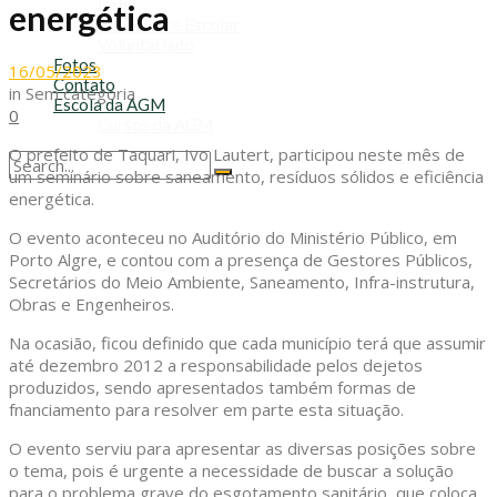
Refis
energética
Transporte Escolar
Voluntariado
Fotos
16/05/2023
Contato
in
Sem categoria
Escola da AGM
0
Cursos da AGM
O prefeito de Taquari, Ivo Lautert, participou neste mês de
um seminário sobre saneamento, resíduos sólidos e eficiência
No Result
energética.
View All Result
O evento aconteceu no Auditório do Ministério Público, em
Porto Algre, e contou com a presença de Gestores Públicos,
Secretários do Meio Ambiente, Saneamento, Infra-instrutura,
Obras e Engenheiros.
Na ocasião, ficou definido que cada município terá que assumir
até dezembro 2012 a responsabilidade pelos dejetos
produzidos, sendo apresentados também formas de
fnanciamento para resolver em parte esta situação.
O evento serviu para apresentar as diversas posições sobre
o tema, pois é urgente a necessidade de buscar a solução
para o problema grave do esgotamento sanitário, que coloca