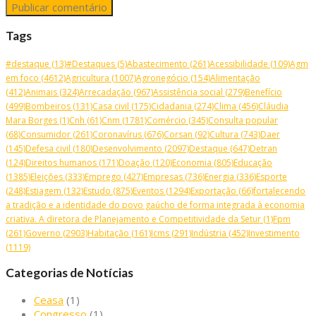
Tags
#destaque
(13)
#Destaques
(5)
Abastecimento
(261)
Acessibilidade
(109)
Agm
em foco
(4612)
Agricultura
(1007)
Agronegócio
(154)
Alimentação
(412)
Animais
(324)
Arrecadação
(967)
Assistência social
(279)
Benefício
(499)
Bombeiros
(131)
Casa civil
(175)
Cidadania
(274)
Clima
(456)
Cláudia
Mara Borges
(1)
Cnh
(61)
Cnm
(1781)
Comércio
(345)
Consulta popular
(68)
Consumidor
(261)
Coronavírus
(676)
Corsan
(92)
Cultura
(743)
Daer
(145)
Defesa civil
(180)
Desenvolvimento
(2097)
Destaque
(647)
Detran
(124)
Direitos humanos
(171)
Doação
(120)
Economia
(805)
Educação
(1385)
Eleições
(333)
Emprego
(427)
Empresas
(736)
Energia
(336)
Esporte
(248)
Estiagem
(132)
Estudo
(875)
Eventos
(1294)
Exportação
(66)
fortalecendo
a tradição e a identidade do povo gaúcho de forma integrada à economia
criativa. A diretora de Planejamento e Competitividade da Setur
(1)
Fpm
(261)
Governo
(2903)
Habitação
(161)
Icms
(291)
Indústria
(452)
Investimento
(1119)
Categorias de Notícias
Ceasa
(1)
Congresso
(1)