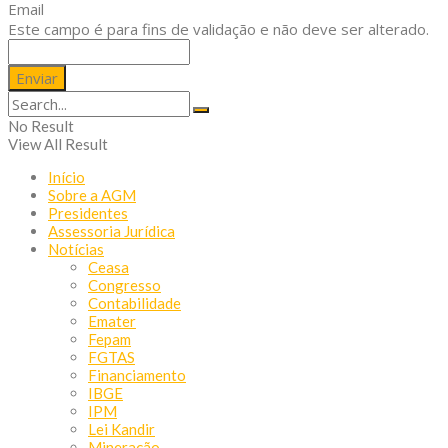
Email
Este campo é para fins de validação e não deve ser alterado.
No Result
View All Result
Início
Sobre a AGM
Presidentes
Assessoria Jurídica
Notícias
Ceasa
Congresso
Contabilidade
Emater
Fepam
FGTAS
Financiamento
IBGE
IPM
Lei Kandir
Mineração