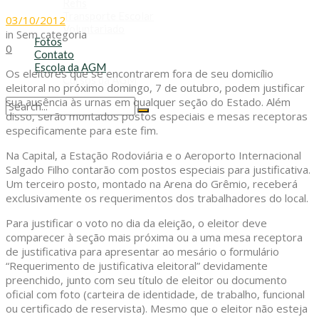
Refis
Transporte Escolar
03/10/2012
Voluntariado
in
Sem categoria
Fotos
0
Contato
Escola da AGM
Os eleitores que se encontrarem fora de seu domicílio
Cursos da AGM
eleitoral no próximo domingo, 7 de outubro, podem justificar
sua ausência às urnas em qualquer seção do Estado. Além
disso, serão montados postos especiais e mesas receptoras
No Result
especificamente para este fim.
View All Result
Na Capital, a Estação Rodoviária e o Aeroporto Internacional
Salgado Filho contarão com postos especiais para justificativa.
Um terceiro posto, montado na Arena do Grêmio, receberá
exclusivamente os requerimentos dos trabalhadores do local.
Para justificar o voto no dia da eleição, o eleitor deve
comparecer à seção mais próxima ou a uma mesa receptora
de justificativa para apresentar ao mesário o formulário
“Requerimento de justificativa eleitoral” devidamente
preenchido, junto com seu título de eleitor ou documento
oficial com foto (carteira de identidade, de trabalho, funcional
ou certificado de reservista). Mesmo que o eleitor não esteja