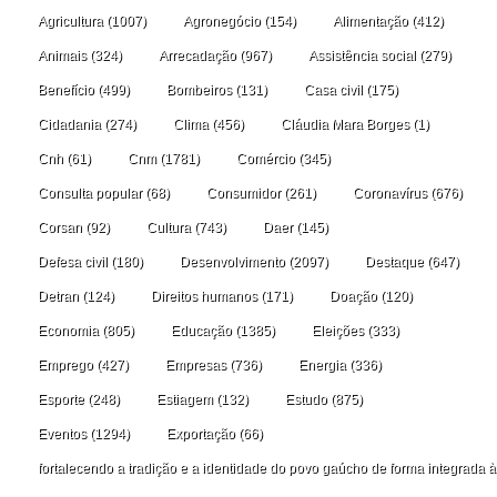
Agricultura
(1007)
Agronegócio
(154)
Alimentação
(412)
Animais
(324)
Arrecadação
(967)
Assistência social
(279)
Benefício
(499)
Bombeiros
(131)
Casa civil
(175)
Cidadania
(274)
Clima
(456)
Cláudia Mara Borges
(1)
Cnh
(61)
Cnm
(1781)
Comércio
(345)
Consulta popular
(68)
Consumidor
(261)
Coronavírus
(676)
Corsan
(92)
Cultura
(743)
Daer
(145)
Defesa civil
(180)
Desenvolvimento
(2097)
Destaque
(647)
Detran
(124)
Direitos humanos
(171)
Doação
(120)
Economia
(805)
Educação
(1385)
Eleições
(333)
Emprego
(427)
Empresas
(736)
Energia
(336)
Esporte
(248)
Estiagem
(132)
Estudo
(875)
Eventos
(1294)
Exportação
(66)
fortalecendo a tradição e a identidade do povo gaúcho de forma integrada à