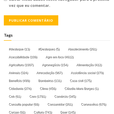
vez que eu comentar.
Tags
#destaque
(13)
#Destaques
(5)
Abastecimento
(261)
Acessibilidade
(109)
Agm em foco
(4612)
Agricultura
(1007)
Agronegócio
(154)
Alimentação
(412)
Animais
(324)
Arrecadação
(967)
Assistência social
(279)
Benefício
(499)
Bombeiros
(131)
Casa civil
(175)
Cidadania
(274)
Clima
(456)
Cláudia Mara Borges
(1)
Cnh
(61)
Cnm
(1781)
Comércio
(345)
Consulta popular
(68)
Consumidor
(261)
Coronavírus
(676)
Corsan
(92)
Cultura
(743)
Daer
(145)