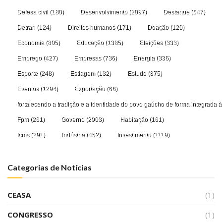
Defesa civil
(180)
Desenvolvimento
(2097)
Destaque
(647)
Detran
(124)
Direitos humanos
(171)
Doação
(120)
Economia
(805)
Educação
(1385)
Eleições
(333)
Emprego
(427)
Empresas
(736)
Energia
(336)
Esporte
(248)
Estiagem
(132)
Estudo
(875)
Eventos
(1294)
Exportação
(66)
fortalecendo a tradição e a identidade do povo gaúcho de forma integrada à
Fpm
(261)
Governo
(2903)
Habitação
(161)
Icms
(291)
Indústria
(452)
Investimento
(1119)
Categorias de Notícias
CEASA
(1)
CONGRESSO
(1)