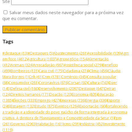
Site
Salvar meus dados neste navegador para a próxima vez
que eu comentar.
Tags
#destaque
(13)
#Destaques
(5)
Abastecimento
(261)
Acessibilidade
(109)
Agm
em foco
(4612)
Agricultura
(1007)
Agronegócio
(154)
Alimentação
(412)
Animais
(324)
Arrecadação
(967)
Assistência social
(279)
Benefício
(499)
Bombeiros
(131)
Casa civil
(175)
Cidadania
(274)
Clima
(456)
Cláudia
Mara Borges
(1)
Cnh
(61)
Cnm
(1781)
Comércio
(345)
Consulta popular
(68)
Consumidor
(261)
Coronavírus
(676)
Corsan
(92)
Cultura
(743)
Daer
(145)
Defesa civil
(180)
Desenvolvimento
(2097)
Destaque
(647)
Detran
(124)
Direitos humanos
(171)
Doação
(120)
Economia
(805)
Educação
(1385)
Eleições
(333)
Emprego
(427)
Empresas
(736)
Energia
(336)
Esporte
(248)
Estiagem
(132)
Estudo
(875)
Eventos
(1294)
Exportação
(66)
fortalecendo
a tradição e a identidade do povo gaúcho de forma integrada à economia
criativa. A diretora de Planejamento e Competitividade da Setur
(1)
Fpm
(261)
Governo
(2903)
Habitação
(161)
Icms
(291)
Indústria
(452)
Investimento
(1119)