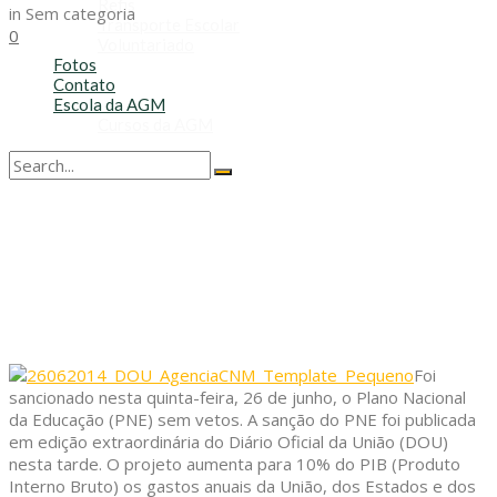
Refis
in
Sem categoria
Transporte Escolar
0
Voluntariado
Fotos
Contato
Escola da AGM
Cursos da AGM
No Result
View All Result
Foi
sancionado nesta quinta-feira, 26 de junho, o Plano Nacional
da Educação (PNE) sem vetos. A sanção do PNE foi publicada
em edição extraordinária do Diário Oficial da União (DOU)
nesta tarde. O projeto aumenta para 10% do PIB (Produto
Interno Bruto) os gastos anuais da União, dos Estados e dos