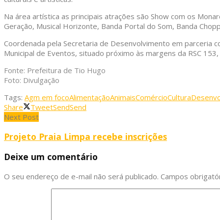
Na área artística as principais atrações são Show com os Mona
Geração, Musical Horizonte, Banda Portal do Som, Banda Chopp
Coordenada pela Secretaria de Desenvolvimento em parceria co
Municipal de Eventos, situado próximo às margens da RSC 153,
Fonte: Prefeitura de Tio Hugo
Foto: Divulgação
Tags:
Agm em foco
Alimentação
Animais
Comércio
Cultura
Desenvo
Share
Tweet
Send
Send
Next Post
Projeto Praia Limpa recebe inscrições
Deixe um comentário
O seu endereço de e-mail não será publicado.
Campos obrigató