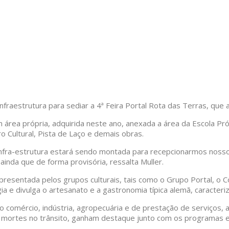
nfraestrutura para sediar a 4ª Feira Portal Rota das Terras, qu
 área própria, adquirida neste ano, anexada a área da Escola Pró-
 Cultural, Pista de Laço e demais obras.
infra-estrutura estará sendo montada para recepcionarmos nossos
inda que de forma provisória, ressalta Muller.
epresentada pelos grupos culturais, tais como o Grupo Portal, o C
 e divulga o artesanato e a gastronomia típica alemã, caracteri
 comércio, indústria, agropecuária e de prestação de serviços, 
e mortes no trânsito, ganham destaque junto com os programas ed