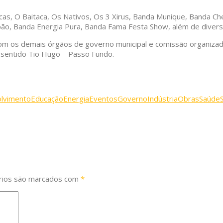
rcas, O Baitaca, Os Nativos, Os 3 Xirus, Banda Munique, Banda C
ão, Banda Energia Pura, Banda Fama Festa Show, além de divers
m os demais órgãos de governo municipal e comissão organizador
 sentido Tio Hugo – Passo Fundo.
lvimento
Educação
Energia
Eventos
Governo
Indústria
Obras
Saúde
rios são marcados com
*