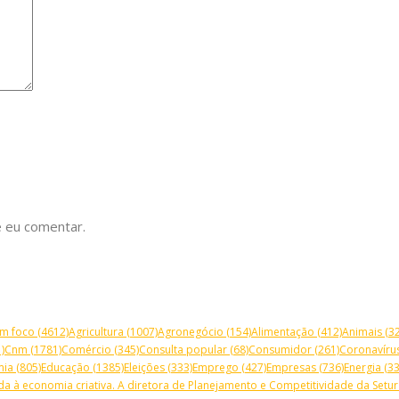
 eu comentar.
m foco
(4612)
Agricultura
(1007)
Agronegócio
(154)
Alimentação
(412)
Animais
(32
)
Cnm
(1781)
Comércio
(345)
Consulta popular
(68)
Consumidor
(261)
Coronavíru
mia
(805)
Educação
(1385)
Eleições
(333)
Emprego
(427)
Empresas
(736)
Energia
(33
a à economia criativa. A diretora de Planejamento e Competitividade da Setur