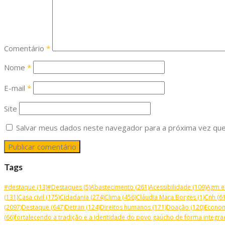
Comentário
*
Nome
*
E-mail
*
Site
Salvar meus dados neste navegador para a próxima vez que
Tags
#destaque
(13)
#Destaques
(5)
Abastecimento
(261)
Acessibilidade
(109)
Agm e
(131)
Casa civil
(175)
Cidadania
(274)
Clima
(456)
Cláudia Mara Borges
(1)
Cnh
(61
(2097)
Destaque
(647)
Detran
(124)
Direitos humanos
(171)
Doação
(120)
Econo
(66)
fortalecendo a tradição e a identidade do povo gaúcho de forma integrad