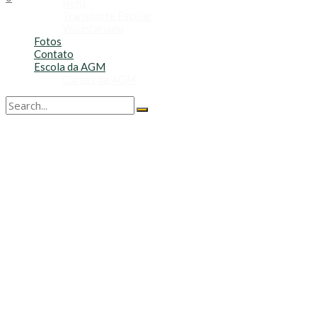
Refis
Transporte Escolar
Voluntariado
Fotos
Contato
Escola da AGM
Cursos da AGM
No Result
View All Result