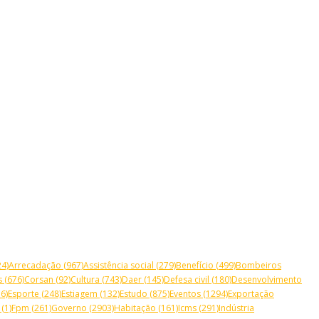
4)
Arrecadação
(967)
Assistência social
(279)
Benefício
(499)
Bombeiros
s
(676)
Corsan
(92)
Cultura
(743)
Daer
(145)
Defesa civil
(180)
Desenvolvimento
6)
Esporte
(248)
Estiagem
(132)
Estudo
(875)
Eventos
(1294)
Exportação
(1)
Fpm
(261)
Governo
(2903)
Habitação
(161)
Icms
(291)
Indústria