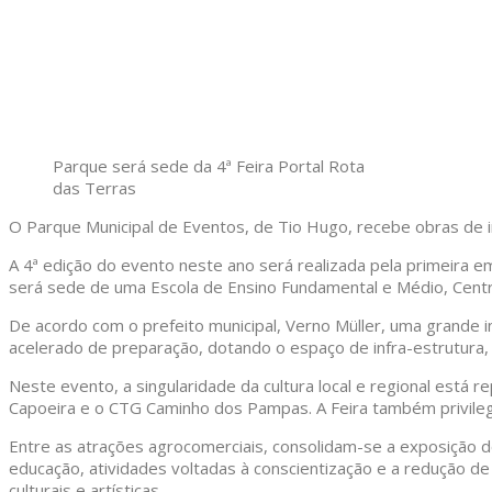
Parque será sede da 4ª Feira Portal Rota
das Terras
O Parque Municipal de Eventos, de Tio Hugo, recebe obras de i
A 4ª edição do evento neste ano será realizada pela primeira em
será sede de uma Escola de Ensino Fundamental e Médio, Centro
De acordo com o prefeito municipal, Verno Müller, uma grande 
acelerado de preparação, dotando o espaço de infra-estrutura, a
Neste evento, a singularidade da cultura local e regional está r
Capoeira e o CTG Caminho dos Pampas. A Feira também privilegia
Entre as atrações agrocomerciais, consolidam-se a exposição do
educação, atividades voltadas à conscientização e a redução d
culturais e artísticas.