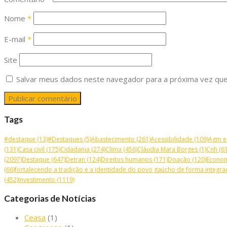
Nome
*
E-mail
*
Site
Salvar meus dados neste navegador para a próxima vez que
Tags
#destaque
(13)
#Destaques
(5)
Abastecimento
(261)
Acessibilidade
(109)
Agm e
(131)
Casa civil
(175)
Cidadania
(274)
Clima
(456)
Cláudia Mara Borges
(1)
Cnh
(61
(2097)
Destaque
(647)
Detran
(124)
Direitos humanos
(171)
Doação
(120)
Econo
(66)
fortalecendo a tradição e a identidade do povo gaúcho de forma integrad
(452)
Investimento
(1119)
Categorias de Notícias
Ceasa
(1)