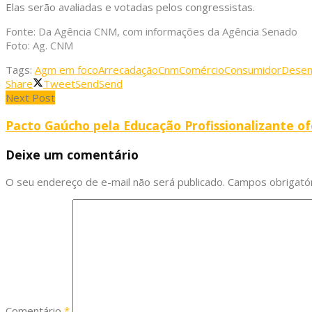
Elas serão avaliadas e votadas pelos congressistas.
Fonte: Da Agência CNM, com informações da Agência Senado
Foto: Ag. CNM
Tags:
Agm em foco
Arrecadação
Cnm
Comércio
Consumidor
Desen
Share
Tweet
Send
Send
Next Post
Pacto Gaúcho pela Educação Profissionalizante of
Deixe um comentário
O seu endereço de e-mail não será publicado.
Campos obrigató
Comentário
*