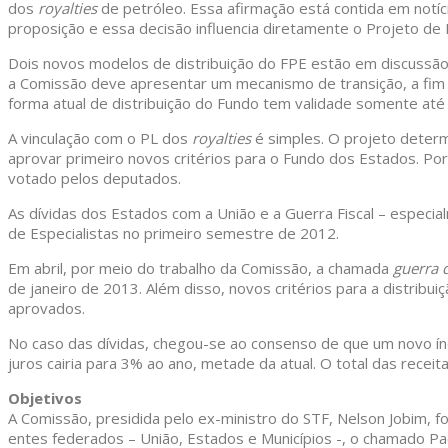
dos
royalties
de petróleo. Essa afirmação está contida em notíc
proposição e essa decisão influencia diretamente o Projeto de 
Dois novos modelos de distribuição do FPE estão em discussão:
a Comissão deve apresentar um mecanismo de transição, a fim d
forma atual de distribuição do Fundo tem validade somente at
A vinculação com o PL dos
royalties
é simples. O projeto determi
aprovar primeiro novos critérios para o Fundo dos Estados. P
votado pelos deputados.
As dívidas dos Estados com a União e a Guerra Fiscal – especi
de Especialistas no primeiro semestre de 2012.
Em abril, por meio do trabalho da Comissão, a chamada
guerra 
de janeiro de 2013. Além disso, novos critérios para a distri
aprovados.
No caso das dívidas, chegou-se ao consenso de que um novo índ
juros cairia para 3% ao ano, metade da atual. O total das rec
Objetivos
A Comissão, presidida pelo ex-ministro do STF, Nelson Jobim, 
entes federados – União, Estados e Municípios -, o chamado P