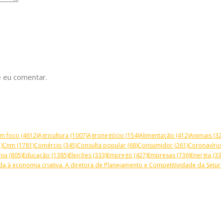
 eu comentar.
m foco
(4612)
Agricultura
(1007)
Agronegócio
(154)
Alimentação
(412)
Animais
(32
)
Cnm
(1781)
Comércio
(345)
Consulta popular
(68)
Consumidor
(261)
Coronavíru
mia
(805)
Educação
(1385)
Eleições
(333)
Emprego
(427)
Empresas
(736)
Energia
(33
a à economia criativa. A diretora de Planejamento e Competitividade da Setur