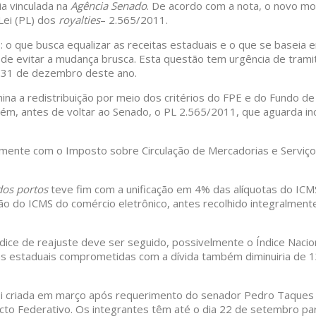
ia vinculada na
Agência Senado
. De acordo com a nota, o novo m
Lei (PL) dos
royalties
– 2.565/2011.
 o que busca equalizar as receitas estaduais e o que se baseia
e evitar a mudança brusca. Esta questão tem urgência de tramit
é 31 de dezembro deste ano.
na a redistribuição por meio dos critérios do FPE e do Fundo de
orém, antes de voltar ao Senado, o PL 2.565/2011, que aguarda
almente com o Imposto sobre Circulação de Mercadorias e Serviç
dos portos
teve fim com a unificação em 4% das alíquotas do ICMS
buição do ICMS do comércio eletrônico, antes recolhido integral
ice de reajuste deve ser seguido, possivelmente o Índice Nacio
eitas estaduais comprometidas com a dívida também diminuiria de
foi criada em março após requerimento do senador Pedro Taques 
acto Federativo. Os integrantes têm até o dia 22 de setembro p