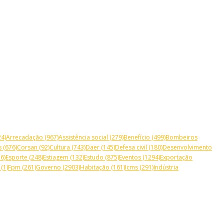
4)
Arrecadação
(967)
Assistência social
(279)
Benefício
(499)
Bombeiros
s
(676)
Corsan
(92)
Cultura
(743)
Daer
(145)
Defesa civil
(180)
Desenvolvimento
6)
Esporte
(248)
Estiagem
(132)
Estudo
(875)
Eventos
(1294)
Exportação
(1)
Fpm
(261)
Governo
(2903)
Habitação
(161)
Icms
(291)
Indústria