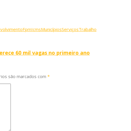
volvimento
Fpm
Icms
Municípios
Serviços
Trabalho
erece 60 mil vagas no primeiro ano
rios são marcados com
*