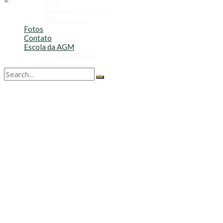
Refis
Transporte Escolar
Voluntariado
Fotos
Contato
Escola da AGM
Cursos da AGM
No Result
View All Result