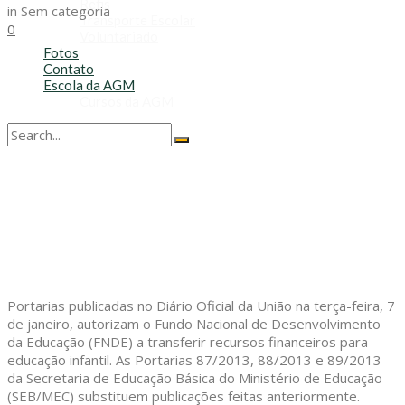
Refis
in
Sem categoria
Transporte Escolar
0
Voluntariado
Fotos
Contato
Escola da AGM
Cursos da AGM
No Result
View All Result
Portarias publicadas no Diário Oficial da União na terça-feira, 7
de janeiro, autorizam o Fundo Nacional de Desenvolvimento
da Educação (FNDE) a transferir recursos financeiros para
educação infantil. As Portarias 87/2013, 88/2013 e 89/2013
da Secretaria de Educação Básica do Ministério de Educação
(SEB/MEC) substituem publicações feitas anteriormente.