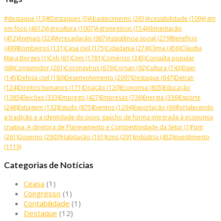
#destaque
(13)
#Destaques
(5)
Abastecimento
(261)
Acessibilidade
(109)
Agm
em foco
(4612)
Agricultura
(1007)
Agronegócio
(154)
Alimentação
(412)
Animais
(324)
Arrecadação
(967)
Assistência social
(279)
Benefício
(499)
Bombeiros
(131)
Casa civil
(175)
Cidadania
(274)
Clima
(456)
Cláudia
Mara Borges
(1)
Cnh
(61)
Cnm
(1781)
Comércio
(345)
Consulta popular
(68)
Consumidor
(261)
Coronavírus
(676)
Corsan
(92)
Cultura
(743)
Daer
(145)
Defesa civil
(180)
Desenvolvimento
(2097)
Destaque
(647)
Detran
(124)
Direitos humanos
(171)
Doação
(120)
Economia
(805)
Educação
(1385)
Eleições
(333)
Emprego
(427)
Empresas
(736)
Energia
(336)
Esporte
(248)
Estiagem
(132)
Estudo
(875)
Eventos
(1294)
Exportação
(66)
fortalecendo
a tradição e a identidade do povo gaúcho de forma integrada à economia
criativa. A diretora de Planejamento e Competitividade da Setur
(1)
Fpm
(261)
Governo
(2903)
Habitação
(161)
Icms
(291)
Indústria
(452)
Investimento
(1119)
Categorias de Notícias
Ceasa
(1)
Congresso
(1)
Contabilidade
(1)
Destaque
(12)