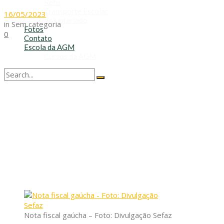
Refis
Transporte Escolar
16/05/2023
Voluntariado
in
Sem categoria
Fotos
0
Contato
Escola da AGM
Cursos da AGM
No Result
View All Result
Nota fiscal gaúcha – Foto: Divulgação Sefaz