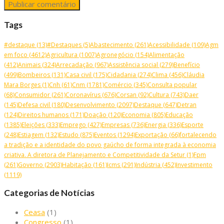
Tags
#destaque
(13)
#Destaques
(5)
Abastecimento
(261)
Acessibilidade
(109)
Agm
em foco
(4612)
Agricultura
(1007)
Agronegócio
(154)
Alimentação
(412)
Animais
(324)
Arrecadação
(967)
Assistência social
(279)
Benefício
(499)
Bombeiros
(131)
Casa civil
(175)
Cidadania
(274)
Clima
(456)
Cláudia
Mara Borges
(1)
Cnh
(61)
Cnm
(1781)
Comércio
(345)
Consulta popular
(68)
Consumidor
(261)
Coronavírus
(676)
Corsan
(92)
Cultura
(743)
Daer
(145)
Defesa civil
(180)
Desenvolvimento
(2097)
Destaque
(647)
Detran
(124)
Direitos humanos
(171)
Doação
(120)
Economia
(805)
Educação
(1385)
Eleições
(333)
Emprego
(427)
Empresas
(736)
Energia
(336)
Esporte
(248)
Estiagem
(132)
Estudo
(875)
Eventos
(1294)
Exportação
(66)
fortalecendo
a tradição e a identidade do povo gaúcho de forma integrada à economia
criativa. A diretora de Planejamento e Competitividade da Setur
(1)
Fpm
(261)
Governo
(2903)
Habitação
(161)
Icms
(291)
Indústria
(452)
Investimento
(1119)
Categorias de Notícias
Ceasa
(1)
Congresso
(1)