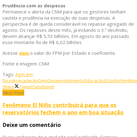
Prudência com as despesas
Permanece o alerta da CNM para que os gestores tenham
cautela e prudência na execução de suas despesas. A
perspectiva é de queda considerável no repasse agregado de
agosto. Os repasses deste mês, já incluindo o 3.º decêndio,
devem alcançar R$ 5,53 bilhões. Em agosto do ano passado
esse montante foi de R$ 6,02 bilhões.
Acesse
aqui
o valor do FPM por Estado e coeficiente.
Fonte e imagem: CNM
Tags:
Agm em
foco
Arrecadação
Cnm
Desenvolvimento
Educação
Estudo
Fpm
Muni
Share
Tweet
Send
Send
Next Post
Fenômeno El Niño contribuirá para que os
reservatórios fechem o ano em boa situação
Deixe um comentário
O seu endereço de e-mail não será publicado.
Campos