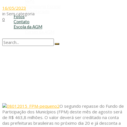
Refis
Transporte Escolar
16/05/2023
Voluntariado
in
Sem categoria
Fotos
0
Contato
Escola da AGM
Cursos da AGM
No Result
View All Result
O segundo repasse do Fundo de
Participação dos Municípios (FPM) deste mês de agosto será
de R$ 463,8 milhões. O valor deverá ser creditado na conta
das prefeituras brasileiras no próximo dia 20 e já desconta a