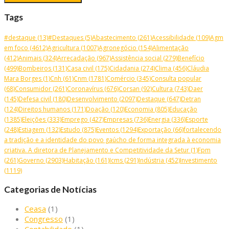
Tags
#destaque
(13)
#Destaques
(5)
Abastecimento
(261)
Acessibilidade
(109)
Agm
em foco
(4612)
Agricultura
(1007)
Agronegócio
(154)
Alimentação
(412)
Animais
(324)
Arrecadação
(967)
Assistência social
(279)
Benefício
(499)
Bombeiros
(131)
Casa civil
(175)
Cidadania
(274)
Clima
(456)
Cláudia
Mara Borges
(1)
Cnh
(61)
Cnm
(1781)
Comércio
(345)
Consulta popular
(68)
Consumidor
(261)
Coronavírus
(676)
Corsan
(92)
Cultura
(743)
Daer
(145)
Defesa civil
(180)
Desenvolvimento
(2097)
Destaque
(647)
Detran
(124)
Direitos humanos
(171)
Doação
(120)
Economia
(805)
Educação
(1385)
Eleições
(333)
Emprego
(427)
Empresas
(736)
Energia
(336)
Esporte
(248)
Estiagem
(132)
Estudo
(875)
Eventos
(1294)
Exportação
(66)
fortalecendo
a tradição e a identidade do povo gaúcho de forma integrada à economia
criativa. A diretora de Planejamento e Competitividade da Setur
(1)
Fpm
(261)
Governo
(2903)
Habitação
(161)
Icms
(291)
Indústria
(452)
Investimento
(1119)
Categorias de Notícias
Ceasa
(1)
Congresso
(1)