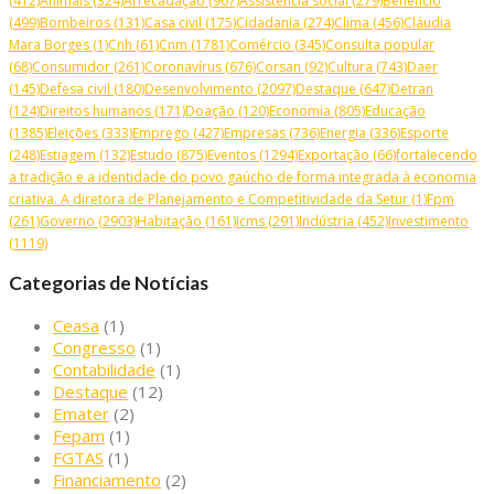
(412)
Animais
(324)
Arrecadação
(967)
Assistência social
(279)
Benefício
(499)
Bombeiros
(131)
Casa civil
(175)
Cidadania
(274)
Clima
(456)
Cláudia
Mara Borges
(1)
Cnh
(61)
Cnm
(1781)
Comércio
(345)
Consulta popular
(68)
Consumidor
(261)
Coronavírus
(676)
Corsan
(92)
Cultura
(743)
Daer
(145)
Defesa civil
(180)
Desenvolvimento
(2097)
Destaque
(647)
Detran
(124)
Direitos humanos
(171)
Doação
(120)
Economia
(805)
Educação
(1385)
Eleições
(333)
Emprego
(427)
Empresas
(736)
Energia
(336)
Esporte
(248)
Estiagem
(132)
Estudo
(875)
Eventos
(1294)
Exportação
(66)
fortalecendo
a tradição e a identidade do povo gaúcho de forma integrada à economia
criativa. A diretora de Planejamento e Competitividade da Setur
(1)
Fpm
(261)
Governo
(2903)
Habitação
(161)
Icms
(291)
Indústria
(452)
Investimento
(1119)
Categorias de Notícias
Ceasa
(1)
Congresso
(1)
Contabilidade
(1)
Destaque
(12)
Emater
(2)
Fepam
(1)
FGTAS
(1)
Financiamento
(2)