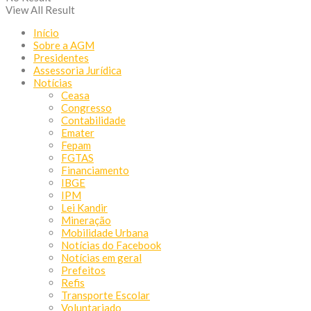
View All Result
Início
Sobre a AGM
Presidentes
Assessoria Jurídica
Notícias
Ceasa
Congresso
Contabilidade
Emater
Fepam
FGTAS
Financiamento
IBGE
IPM
Lei Kandir
Mineração
Mobilidade Urbana
Notícias do Facebook
Notícias em geral
Prefeitos
Refis
Transporte Escolar
Voluntariado