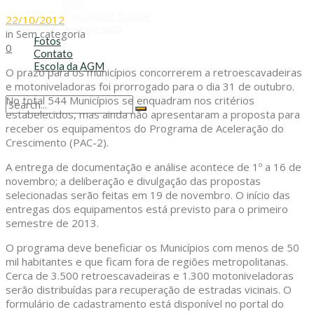
Refis
Transporte Escolar
22/10/2012
Voluntariado
in
Sem categoria
Fotos
0
Contato
Escola da AGM
O prazo para os municípios concorrerem a retroescavadeiras
Cursos da AGM
e motoniveladoras foi prorrogado para o dia 31 de outubro.
No total 544 Municípios se enquadram nos critérios
estabelecidos, mas ainda não apresentaram a proposta para
No Result
receber os equipamentos do Programa de Aceleração do
View All Result
Crescimento (PAC-2).
A entrega de documentação e análise acontece de 1º a 16 de
novembro; a deliberação e divulgação das propostas
selecionadas serão feitas em 19 de novembro. O início das
entregas dos equipamentos está previsto para o primeiro
semestre de 2013.
O programa deve beneficiar os Municípios com menos de 50
mil habitantes e que ficam fora de regiões metropolitanas.
Cerca de 3.500 retroescavadeiras e 1.300 motoniveladoras
serão distribuídas para recuperação de estradas vicinais. O
formulário de cadastramento está disponível no portal do