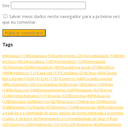
Site
Salvar meus dados neste navegador para a próxima vez
que eu comentar.
Tags
#destaque
(13)
#Destaques
(5)
Abastecimento
(261)
Acessibilidade
(109)
Agm
em foco
(4612)
Agricultura
(1007)
Agronegócio
(154)
Alimentação
(412)
Animais
(324)
Arrecadação
(967)
Assistência social
(279)
Benefício
(499)
Bombeiros
(131)
Casa civil
(175)
Cidadania
(274)
Clima
(456)
Cláudia
Mara Borges
(1)
Cnh
(61)
Cnm
(1781)
Comércio
(345)
Consulta popular
(68)
Consumidor
(261)
Coronavírus
(676)
Corsan
(92)
Cultura
(743)
Daer
(145)
Defesa civil
(180)
Desenvolvimento
(2097)
Destaque
(647)
Detran
(124)
Direitos humanos
(171)
Doação
(120)
Economia
(805)
Educação
(1385)
Eleições
(333)
Emprego
(427)
Empresas
(736)
Energia
(336)
Esporte
(248)
Estiagem
(132)
Estudo
(875)
Eventos
(1294)
Exportação
(66)
fortalecendo
a tradição e a identidade do povo gaúcho de forma integrada à economia
criativa. A diretora de Planejamento e Competitividade da Setur
(1)
Fpm
(261)
Governo
(2903)
Habitação
(161)
Icms
(291)
Indústria
(452)
Investimento