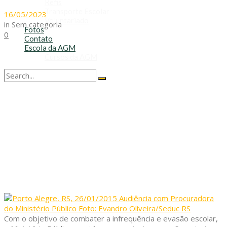
Refis
Transporte Escolar
16/05/2023
Voluntariado
in
Sem categoria
Fotos
0
Contato
Escola da AGM
Cursos da AGM
No Result
View All Result
Com o objetivo de combater a infrequência e evasão escolar,