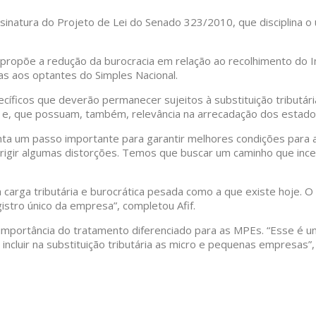
ssinatura do Projeto de Lei do Senado 323/2010, que disciplina o 
 propõe a redução da burocracia em relação ao recolhimento do I
as aos optantes do Simples Nacional.
cíficos que deverão permanecer sujeitos à substituição tributár
– e, que possuam, também, relevância na arrecadação dos estado
esenta um passo importante para garantir melhores condições pa
rrigir algumas distorções. Temos que buscar um caminho que ince
carga tributária e burocrática pesada como a que existe hoje. O
istro único da empresa”, completou Afif.
 importância do tratamento diferenciado para as MPEs. “Esse é
incluir na substituição tributária as micro e pequenas empresas”,