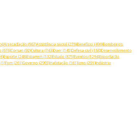
4)
Arrecadação
(967)
Assistência social
(279)
Benefício
(499)
Bombeiros
s
(676)
Corsan
(92)
Cultura
(743)
Daer
(145)
Defesa civil
(180)
Desenvolvimento
6)
Esporte
(248)
Estiagem
(132)
Estudo
(875)
Eventos
(1294)
Exportação
(1)
Fpm
(261)
Governo
(2903)
Habitação
(161)
Icms
(291)
Indústria