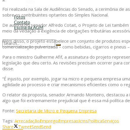
Refis
Transporte Escolar
Foi realizada na Sala de Audiências do Senado, a cerimônia de a
Voluntariado
sobre os contribuintes optantes do Simples Nacional.
Fotos
Contato
De autoria do senador Alfredo Cotait, o Projeto de Lei também
Escola da AGM
meio da vedação à exigência de obrigações tributárias acessóri
Cursos da AGM
Além disso, o projeto estabelece um conjunto de produtos espe
comercialização pulverizada – como bebidas, cigarros e pneus 
No Result
View All Result
Para o ministro Guilherme Afif, a assinatura do projeto repr
legislação que deu certo. As revisões precisam ocorrer para co
disse.
“É injusto, por exemplo, jogar na micro e pequena empresa uma 
agilidade ao processo e criar mecanismos eficientes como o reg
O relator da proposta, senador Armando Monteiro, destacou a
algo que foi extremamente prejudicial que é essa má política de 
Fonte:
Secretaria de Micro e Pequena Empresa
Tags:
Arrecadação
Emprego
Empresas
Icms
Política
Serviços
Share
Tweet
Send
Send