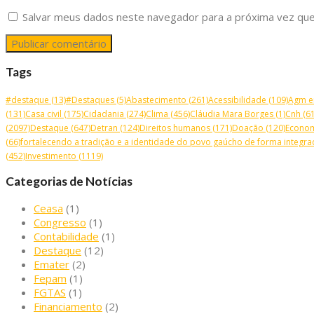
Salvar meus dados neste navegador para a próxima vez que
Tags
#destaque
(13)
#Destaques
(5)
Abastecimento
(261)
Acessibilidade
(109)
Agm e
(131)
Casa civil
(175)
Cidadania
(274)
Clima
(456)
Cláudia Mara Borges
(1)
Cnh
(61
(2097)
Destaque
(647)
Detran
(124)
Direitos humanos
(171)
Doação
(120)
Econo
(66)
fortalecendo a tradição e a identidade do povo gaúcho de forma integrad
(452)
Investimento
(1119)
Categorias de Notícias
Ceasa
(1)
Congresso
(1)
Contabilidade
(1)
Destaque
(12)
Emater
(2)
Fepam
(1)
FGTAS
(1)
Financiamento
(2)