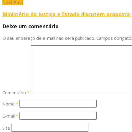
Next Post
Ministério da Justiça e Estado discutem proposta
Deixe um comentário
O seu endereço de e-mail não será publicado.
Campos obrigató
Comentário
*
Nome
*
E-mail
*
Site