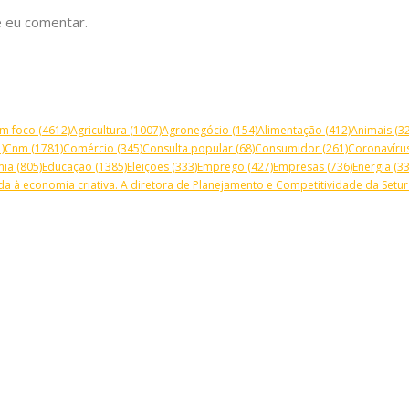
 eu comentar.
m foco
(4612)
Agricultura
(1007)
Agronegócio
(154)
Alimentação
(412)
Animais
(32
)
Cnm
(1781)
Comércio
(345)
Consulta popular
(68)
Consumidor
(261)
Coronavíru
mia
(805)
Educação
(1385)
Eleições
(333)
Emprego
(427)
Empresas
(736)
Energia
(33
a à economia criativa. A diretora de Planejamento e Competitividade da Setur