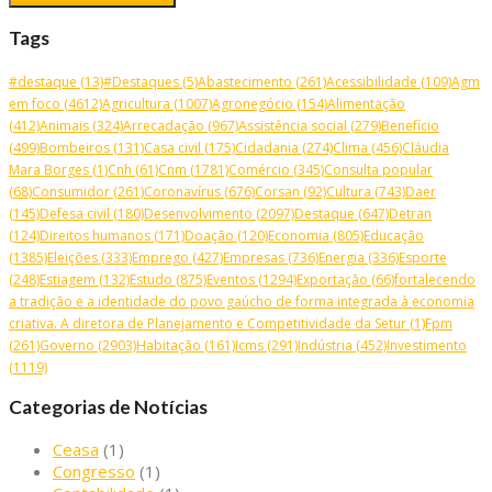
Tags
#destaque
(13)
#Destaques
(5)
Abastecimento
(261)
Acessibilidade
(109)
Agm
em foco
(4612)
Agricultura
(1007)
Agronegócio
(154)
Alimentação
(412)
Animais
(324)
Arrecadação
(967)
Assistência social
(279)
Benefício
(499)
Bombeiros
(131)
Casa civil
(175)
Cidadania
(274)
Clima
(456)
Cláudia
Mara Borges
(1)
Cnh
(61)
Cnm
(1781)
Comércio
(345)
Consulta popular
(68)
Consumidor
(261)
Coronavírus
(676)
Corsan
(92)
Cultura
(743)
Daer
(145)
Defesa civil
(180)
Desenvolvimento
(2097)
Destaque
(647)
Detran
(124)
Direitos humanos
(171)
Doação
(120)
Economia
(805)
Educação
(1385)
Eleições
(333)
Emprego
(427)
Empresas
(736)
Energia
(336)
Esporte
(248)
Estiagem
(132)
Estudo
(875)
Eventos
(1294)
Exportação
(66)
fortalecendo
a tradição e a identidade do povo gaúcho de forma integrada à economia
criativa. A diretora de Planejamento e Competitividade da Setur
(1)
Fpm
(261)
Governo
(2903)
Habitação
(161)
Icms
(291)
Indústria
(452)
Investimento
(1119)
Categorias de Notícias
Ceasa
(1)
Congresso
(1)