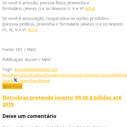
Se você é artesão, pessoa física, preencha o
formulário (Anexo I) e os Anexos II, V e VI
AQUI
Se você é associação, cooperativa ou núcleo produtivo
(pessoa jurídica), preencha o formulário (Anexo I) e os Anexos
III, IV, V e VI
AQUI
Fonte: SEC / MinC
Publicação: Ascom / MinC
Tags:
Acessibilidade
Agm em
foco
Agricultura
Cultura
Desenvolvimento
Economia
Esporte
Municí
Share
Tweet
Send
Send
Next Post
Eletrobras pretende investir R$ 60,8 bilhões até
2018
Deixe um comentário