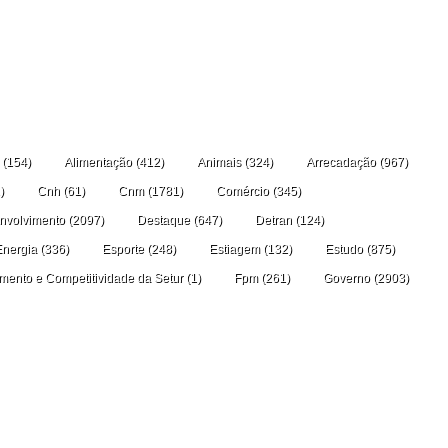
(154)
Alimentação
(412)
Animais
(324)
Arrecadação
(967)
)
Cnh
(61)
Cnm
(1781)
Comércio
(345)
nvolvimento
(2097)
Destaque
(647)
Detran
(124)
Energia
(336)
Esporte
(248)
Estiagem
(132)
Estudo
(875)
amento e Competitividade da Setur
(1)
Fpm
(261)
Governo
(2903)