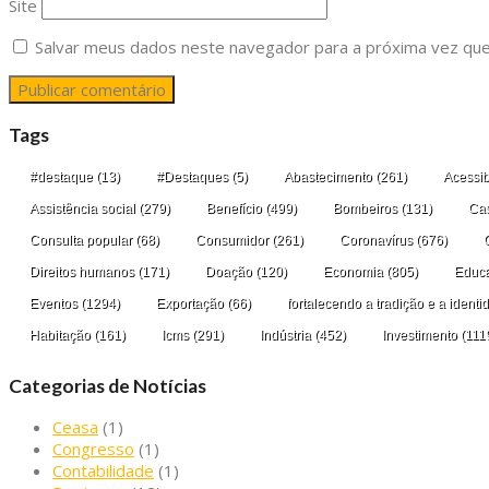
Site
Salvar meus dados neste navegador para a próxima vez que
Tags
#destaque
(13)
#Destaques
(5)
Abastecimento
(261)
Acessib
Assistência social
(279)
Benefício
(499)
Bombeiros
(131)
Cas
Consulta popular
(68)
Consumidor
(261)
Coronavírus
(676)
Direitos humanos
(171)
Doação
(120)
Economia
(805)
Educ
Eventos
(1294)
Exportação
(66)
fortalecendo a tradição e a ident
Habitação
(161)
Icms
(291)
Indústria
(452)
Investimento
(111
Categorias de Notícias
Ceasa
(1)
Congresso
(1)
Contabilidade
(1)