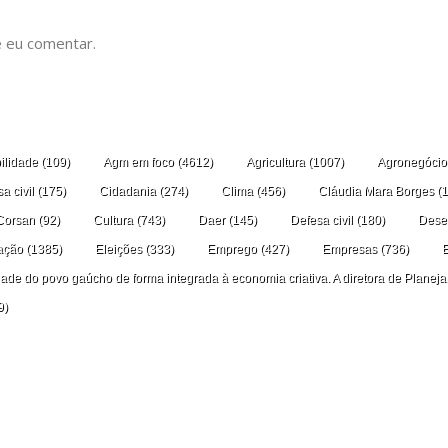
 eu comentar.
ilidade
(109)
Agm em foco
(4612)
Agricultura
(1007)
Agronegócio
a civil
(175)
Cidadania
(274)
Clima
(456)
Cláudia Mara Borges
(1
Corsan
(92)
Cultura
(743)
Daer
(145)
Defesa civil
(180)
Dese
ação
(1385)
Eleições
(333)
Emprego
(427)
Empresas
(736)
idade do povo gaúcho de forma integrada à economia criativa. A diretora de Planej
9)