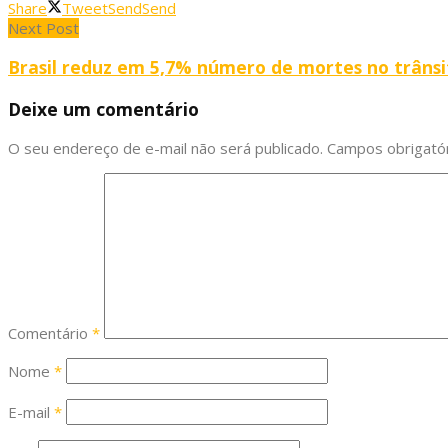
Share
Tweet
Send
Send
Next Post
Brasil reduz em 5,7% número de mortes no trânsi
Deixe um comentário
O seu endereço de e-mail não será publicado.
Campos obrigató
Comentário
*
Nome
*
E-mail
*