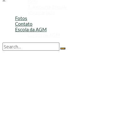
Refis
Transporte Escolar
Voluntariado
Fotos
Contato
Escola da AGM
Cursos da AGM
No Result
View All Result