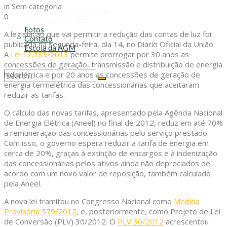
Refis
in
Sem categoria
Transporte Escolar
0
Voluntariado
Fotos
A legislação que vai permitir a redução das contas de luz foi
Contato
publicada na segunda-feira, dia 14, no Diário Oficial da União.
Escola da AGM
A
Lei 12.783/2013
permite prorrogar por 30 anos as
Cursos da AGM
concessões de geração, transmissão e distribuição de energia
hidrelétrica e por 20 anos as concessões de geração de
energia termelétrica das concessionárias que aceitaram
No Result
reduzir as tarifas.
View All Result
O cálculo das novas tarifas, apresentado pela Agência Nacional
de Energia Elétrica (Aneel) no final de 2012, reduz em até 70%
a remuneração das concessionárias pelo serviço prestado.
Com isso, o governo espera reduzir a tarifa de energia em
cerca de 20%, graças à extinção de encargos e à indenização
das concessionárias pelos ativos ainda não depreciados de
acordo com um novo valor de reposição, também calculado
pela Aneel.
A nova lei tramitou no Congresso Nacional como
Medida
Provisória 579/2012
, e, posteriormente, como Projeto de Lei
de Conversão (PLV) 30/2012. O
PLV 30/2012
acrescentou