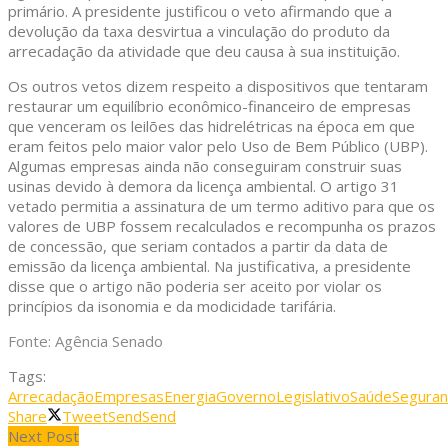
primário. A presidente justificou o veto afirmando que a
devolução da taxa desvirtua a vinculação do produto da
arrecadação da atividade que deu causa à sua instituição.
Os outros vetos dizem respeito a dispositivos que tentaram
restaurar um equilíbrio econômico-financeiro de empresas
que venceram os leilões das hidrelétricas na época em que
eram feitos pelo maior valor pelo Uso de Bem Público (UBP).
Algumas empresas ainda não conseguiram construir suas
usinas devido à demora da licença ambiental. O artigo 31
vetado permitia a assinatura de um termo aditivo para que os
valores de UBP fossem recalculados e recompunha os prazos
de concessão, que seriam contados a partir da data de
emissão da licença ambiental. Na justificativa, a presidente
disse que o artigo não poderia ser aceito por violar os
princípios da isonomia e da modicidade tarifária.
Fonte: Agência Senado
Tags:
Arrecadação
Empresas
Energia
Governo
Legislativo
Saúde
Seguran
Share
Tweet
Send
Send
Next Post