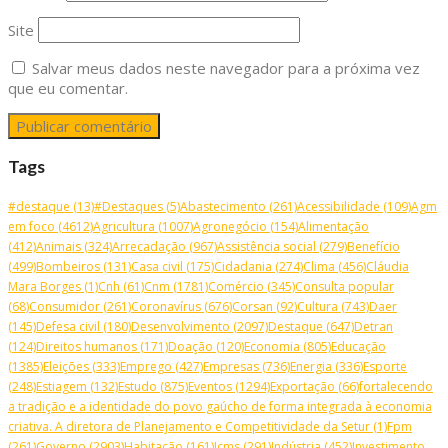
Site
Salvar meus dados neste navegador para a próxima vez
que eu comentar.
Tags
#destaque
(13)
#Destaques
(5)
Abastecimento
(261)
Acessibilidade
(109)
Agm
em foco
(4612)
Agricultura
(1007)
Agronegócio
(154)
Alimentação
(412)
Animais
(324)
Arrecadação
(967)
Assistência social
(279)
Benefício
(499)
Bombeiros
(131)
Casa civil
(175)
Cidadania
(274)
Clima
(456)
Cláudia
Mara Borges
(1)
Cnh
(61)
Cnm
(1781)
Comércio
(345)
Consulta popular
(68)
Consumidor
(261)
Coronavírus
(676)
Corsan
(92)
Cultura
(743)
Daer
(145)
Defesa civil
(180)
Desenvolvimento
(2097)
Destaque
(647)
Detran
(124)
Direitos humanos
(171)
Doação
(120)
Economia
(805)
Educação
(1385)
Eleições
(333)
Emprego
(427)
Empresas
(736)
Energia
(336)
Esporte
(248)
Estiagem
(132)
Estudo
(875)
Eventos
(1294)
Exportação
(66)
fortalecendo
a tradição e a identidade do povo gaúcho de forma integrada à economia
criativa. A diretora de Planejamento e Competitividade da Setur
(1)
Fpm
(261)
Governo
(2903)
Habitação
(161)
Icms
(291)
Indústria
(452)
Investimento