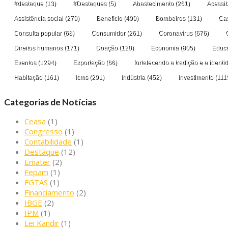
#destaque
(13)
#Destaques
(5)
Abastecimento
(261)
Acessib
Assistência social
(279)
Benefício
(499)
Bombeiros
(131)
Cas
Consulta popular
(68)
Consumidor
(261)
Coronavírus
(676)
Direitos humanos
(171)
Doação
(120)
Economia
(805)
Educ
Eventos
(1294)
Exportação
(66)
fortalecendo a tradição e a ident
Habitação
(161)
Icms
(291)
Indústria
(452)
Investimento
(111
Categorias de Notícias
Ceasa
(1)
Congresso
(1)
Contabilidade
(1)
Destaque
(12)
Emater
(2)
Fepam
(1)
FGTAS
(1)
Financiamento
(2)
IBGE
(2)
IPM
(1)
Lei Kandir
(1)