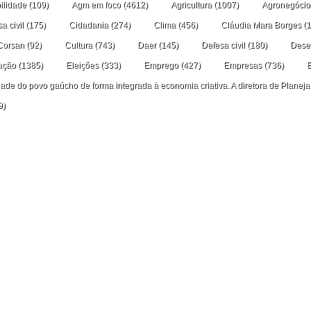
ilidade
(109)
Agm em foco
(4612)
Agricultura
(1007)
Agronegócio
a civil
(175)
Cidadania
(274)
Clima
(456)
Cláudia Mara Borges
(1
Corsan
(92)
Cultura
(743)
Daer
(145)
Defesa civil
(180)
Dese
ação
(1385)
Eleições
(333)
Emprego
(427)
Empresas
(736)
idade do povo gaúcho de forma integrada à economia criativa. A diretora de Planej
9)