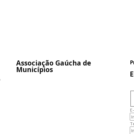
Associação Gaúcha de
P
Municípios
E
o
E-
T