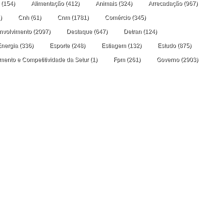
(154)
Alimentação
(412)
Animais
(324)
Arrecadação
(967)
)
Cnh
(61)
Cnm
(1781)
Comércio
(345)
nvolvimento
(2097)
Destaque
(647)
Detran
(124)
Energia
(336)
Esporte
(248)
Estiagem
(132)
Estudo
(875)
amento e Competitividade da Setur
(1)
Fpm
(261)
Governo
(2903)