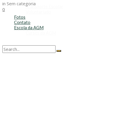
Refis
in
Sem categoria
Transporte Escolar
0
Voluntariado
Fotos
Contato
Escola da AGM
Cursos da AGM
No Result
View All Result