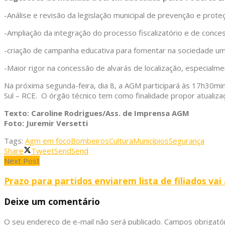
-Análise e revisão da legislação municipal de prevenção e proteç
-Ampliação da integração do processo fiscalizatório e de conce
-criação de campanha educativa para fomentar na sociedade uma
-Maior rigor na concessão de alvarás de localização, especial
Na próxima segunda-feira, dia 8, a AGM participará às 17h30min
Sul – RCE. O órgão técnico tem como finalidade propor atualizaç
Texto: Caroline Rodrigues/Ass. de Imprensa AGM
Foto: Juremir Versetti
Tags:
Agm em foco
Bombeiros
Cultura
Municípios
Segurança
Share
Tweet
Send
Send
Next Post
Prazo para partidos enviarem lista de filiados vai 
Deixe um comentário
O seu endereço de e-mail não será publicado.
Campos obrigató