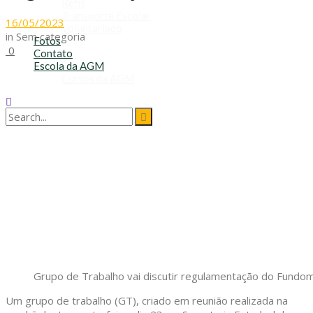
Refis
Transporte Escolar
16/05/2023
Voluntariado
in
Sem categoria
Fotos
0
Contato
Escola da AGM
Cursos da AGM
No Result
View All Result
Grupo de Trabalho vai discutir regulamentação do Fundo
Um grupo de trabalho (GT), criado em reunião realizada na