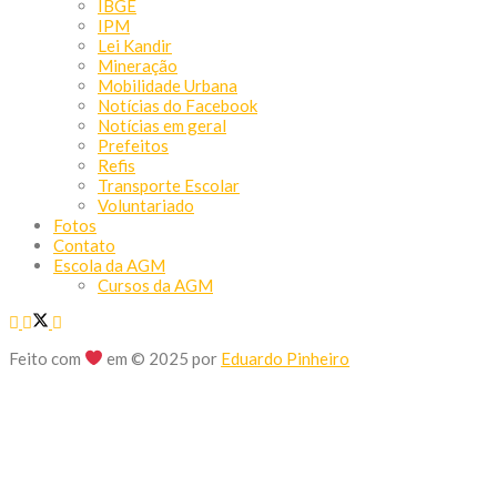
IBGE
IPM
Lei Kandir
Mineração
Mobilidade Urbana
Notícias do Facebook
Notícias em geral
Prefeitos
Refis
Transporte Escolar
Voluntariado
Fotos
Contato
Escola da AGM
Cursos da AGM
Feito com
em © 2025 por
Eduardo Pinheiro