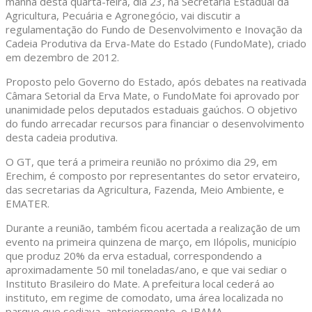
manhã desta quarta-feira, dia 23, na Secretaria Estadual da
Agricultura, Pecuária e Agronegócio, vai discutir a
regulamentação do Fundo de Desenvolvimento e Inovação da
Cadeia Produtiva da Erva-Mate do Estado (FundoMate), criado
em dezembro de 2012.
Proposto pelo Governo do Estado, após debates na reativada
Câmara Setorial da Erva Mate, o FundoMate foi aprovado por
unanimidade pelos deputados estaduais gaúchos. O objetivo
do fundo arrecadar recursos para financiar o desenvolvimento
desta cadeia produtiva.
O GT, que terá a primeira reunião no próximo dia 29, em
Erechim, é composto por representantes do setor ervateiro,
das secretarias da Agricultura, Fazenda, Meio Ambiente, e
EMATER.
Durante a reunião, também ficou acertada a realização de um
evento na primeira quinzena de março, em Ilópolis, município
que produz 20% da erva estadual, correspondendo a
aproximadamente 50 mil toneladas/ano, e que vai sediar o
Instituto Brasileiro do Mate. A prefeitura local cederá ao
instituto, em regime de comodato, uma área localizada no
parque que sediava, anteriormente, o IBAMA.