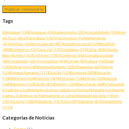
Tags
#destaque
(13)
#Destaques
(5)
Abastecimento
(261)
Acessibilidade
(109)
Agm
em foco
(4612)
Agricultura
(1007)
Agronegócio
(154)
Alimentação
(412)
Animais
(324)
Arrecadação
(967)
Assistência social
(279)
Benefício
(499)
Bombeiros
(131)
Casa civil
(175)
Cidadania
(274)
Clima
(456)
Cláudia
Mara Borges
(1)
Cnh
(61)
Cnm
(1781)
Comércio
(345)
Consulta popular
(68)
Consumidor
(261)
Coronavírus
(676)
Corsan
(92)
Cultura
(743)
Daer
(145)
Defesa civil
(180)
Desenvolvimento
(2097)
Destaque
(647)
Detran
(124)
Direitos humanos
(171)
Doação
(120)
Economia
(805)
Educação
(1385)
Eleições
(333)
Emprego
(427)
Empresas
(736)
Energia
(336)
Esporte
(248)
Estiagem
(132)
Estudo
(875)
Eventos
(1294)
Exportação
(66)
fortalecendo
a tradição e a identidade do povo gaúcho de forma integrada à economia
criativa. A diretora de Planejamento e Competitividade da Setur
(1)
Fpm
(261)
Governo
(2903)
Habitação
(161)
Icms
(291)
Indústria
(452)
Investimento
(1119)
Categorias de Notícias
Ceasa
(1)