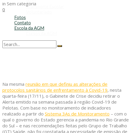
Refis
in
Sem categoria
Transporte Escolar
0
Voluntariado
Fotos
Contato
Escola da AGM
Cursos da AGM
No Result
View All Result
Na mesma
reunião em que definiu as alterações de
protocolos sanitários de enfrentamento à Covid-19
, nesta
quarta-feira (17/11), o Gabinete de Crise decidiu retirar o
Alerta emitido na semana passada à região Covid-19 de
Pelotas. Com base no monitoramento de indicadores
realizado a partir do
Sistema 3As de Monitoramento
– com o
qual o governo do Estado gerencia a pandemia no Rio Grande
do Sul – e nas recomendações feitas pelo Grupo de Trabalho
(GT) Saúde, não foi constatada a necessidade de emissão de