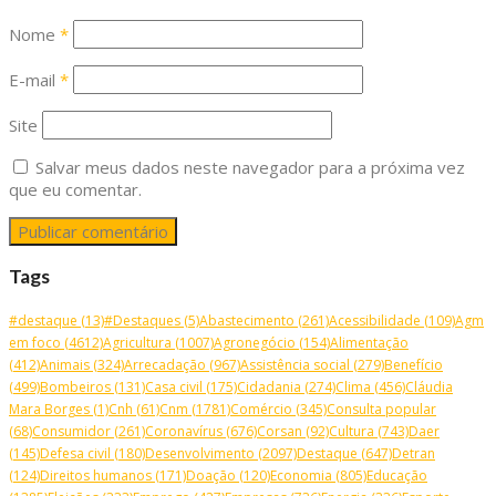
Nome
*
E-mail
*
Site
Salvar meus dados neste navegador para a próxima vez
que eu comentar.
Tags
#destaque
(13)
#Destaques
(5)
Abastecimento
(261)
Acessibilidade
(109)
Agm
em foco
(4612)
Agricultura
(1007)
Agronegócio
(154)
Alimentação
(412)
Animais
(324)
Arrecadação
(967)
Assistência social
(279)
Benefício
(499)
Bombeiros
(131)
Casa civil
(175)
Cidadania
(274)
Clima
(456)
Cláudia
Mara Borges
(1)
Cnh
(61)
Cnm
(1781)
Comércio
(345)
Consulta popular
(68)
Consumidor
(261)
Coronavírus
(676)
Corsan
(92)
Cultura
(743)
Daer
(145)
Defesa civil
(180)
Desenvolvimento
(2097)
Destaque
(647)
Detran
(124)
Direitos humanos
(171)
Doação
(120)
Economia
(805)
Educação