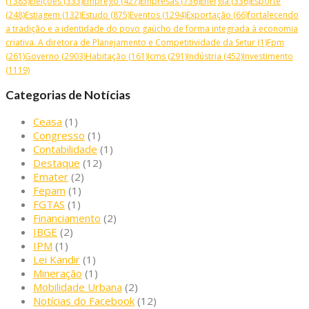
(1385)
Eleições
(333)
Emprego
(427)
Empresas
(736)
Energia
(336)
Esporte
(248)
Estiagem
(132)
Estudo
(875)
Eventos
(1294)
Exportação
(66)
fortalecendo
a tradição e a identidade do povo gaúcho de forma integrada à economia
criativa. A diretora de Planejamento e Competitividade da Setur
(1)
Fpm
(261)
Governo
(2903)
Habitação
(161)
Icms
(291)
Indústria
(452)
Investimento
(1119)
Categorias de Notícias
Ceasa
(1)
Congresso
(1)
Contabilidade
(1)
Destaque
(12)
Emater
(2)
Fepam
(1)
FGTAS
(1)
Financiamento
(2)
IBGE
(2)
IPM
(1)
Lei Kandir
(1)
Mineração
(1)
Mobilidade Urbana
(2)
Notícias do Facebook
(12)