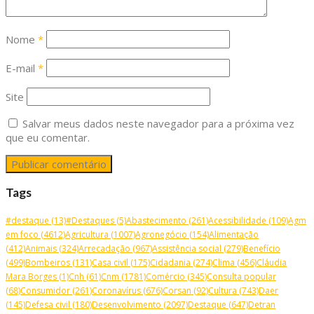
Nome
*
E-mail
*
Site
Salvar meus dados neste navegador para a próxima vez
que eu comentar.
Tags
#destaque
(13)
#Destaques
(5)
Abastecimento
(261)
Acessibilidade
(109)
Agm
em foco
(4612)
Agricultura
(1007)
Agronegócio
(154)
Alimentação
(412)
Animais
(324)
Arrecadação
(967)
Assistência social
(279)
Benefício
(499)
Bombeiros
(131)
Casa civil
(175)
Cidadania
(274)
Clima
(456)
Cláudia
Mara Borges
(1)
Cnh
(61)
Cnm
(1781)
Comércio
(345)
Consulta popular
(68)
Consumidor
(261)
Coronavírus
(676)
Corsan
(92)
Cultura
(743)
Daer
(145)
Defesa civil
(180)
Desenvolvimento
(2097)
Destaque
(647)
Detran