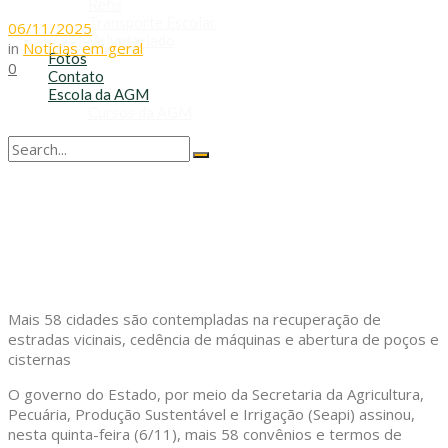
Refis
Transporte Escolar
06/11/2025
Voluntariado
in
Notícias em geral
Fotos
0
Contato
Escola da AGM
Cursos da AGM
No Result
View All Result
Mais 58 cidades são contempladas na recuperação de
estradas vicinais, cedência de máquinas e abertura de poços e
cisternas
O governo do Estado, por meio da Secretaria da Agricultura,
Pecuária, Produção Sustentável e Irrigação (Seapi) assinou,
nesta quinta-feira (6/11), mais 58 convênios e termos de