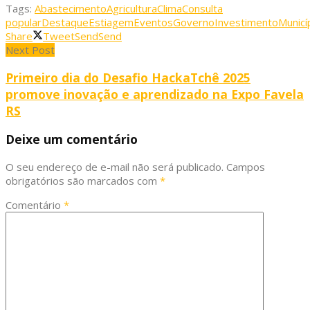
Tags:
Abastecimento
Agricultura
Clima
Consulta
popular
Destaque
Estiagem
Eventos
Governo
Investimento
Municí
Share
Tweet
Send
Send
Next Post
Primeiro dia do Desafio HackaTchê 2025
promove inovação e aprendizado na Expo Favela
RS
Deixe um comentário
O seu endereço de e-mail não será publicado.
Campos
obrigatórios são marcados com
*
Comentário
*