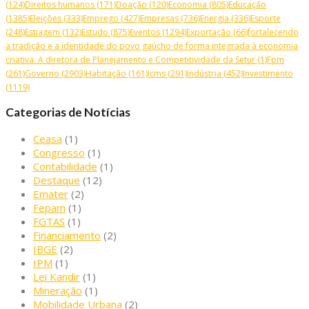
(124)
Direitos humanos
(171)
Doação
(120)
Economia
(805)
Educação
(1385)
Eleições
(333)
Emprego
(427)
Empresas
(736)
Energia
(336)
Esporte
(248)
Estiagem
(132)
Estudo
(875)
Eventos
(1294)
Exportação
(66)
fortalecendo
a tradição e a identidade do povo gaúcho de forma integrada à economia
criativa. A diretora de Planejamento e Competitividade da Setur
(1)
Fpm
(261)
Governo
(2903)
Habitação
(161)
Icms
(291)
Indústria
(452)
Investimento
(1119)
Categorias de Notícias
Ceasa
(1)
Congresso
(1)
Contabilidade
(1)
Destaque
(12)
Emater
(2)
Fepam
(1)
FGTAS
(1)
Financiamento
(2)
IBGE
(2)
IPM
(1)
Lei Kandir
(1)
Mineração
(1)
Mobilidade Urbana
(2)