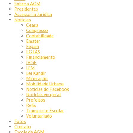
Sobre a AGM
Presidentes
Assessoria Jurídica
Notícias
Ceasa
Congresso
Contabilidade
Emater
Fepam
FGTAS
Financiamento
IBGE
IPM
Lei Kandir
Mineração
Mobilidade Urbana
Notícias do Facebook
Notícias em geral
Prefeitos
Refis
Transporte Escolar
Voluntariado
Fotos
Contato
Escola da AGM