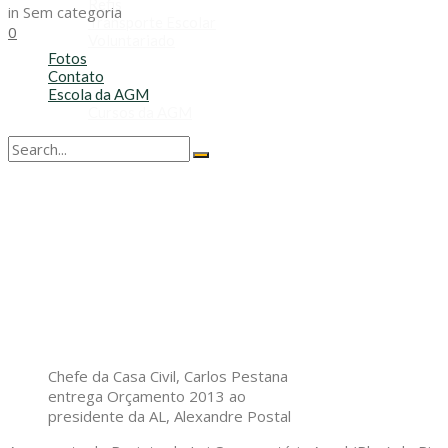
Refis
in
Sem categoria
Transporte Escolar
0
Voluntariado
Fotos
Contato
Escola da AGM
Cursos da AGM
No Result
View All Result
Chefe da Casa Civil, Carlos Pestana
entrega Orçamento 2013 ao
presidente da AL, Alexandre Postal