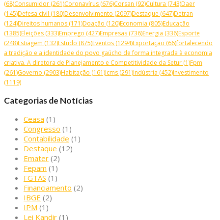
(68)
Consumidor
(261)
Coronavírus
(676)
Corsan
(92)
Cultura
(743)
Daer
(145)
Defesa civil
(180)
Desenvolvimento
(2097)
Destaque
(647)
Detran
(124)
Direitos humanos
(171)
Doação
(120)
Economia
(805)
Educação
(1385)
Eleições
(333)
Emprego
(427)
Empresas
(736)
Energia
(336)
Esporte
(248)
Estiagem
(132)
Estudo
(875)
Eventos
(1294)
Exportação
(66)
fortalecendo
a tradição e a identidade do povo gaúcho de forma integrada à economia
criativa. A diretora de Planejamento e Competitividade da Setur
(1)
Fpm
(261)
Governo
(2903)
Habitação
(161)
Icms
(291)
Indústria
(452)
Investimento
(1119)
Categorias de Notícias
Ceasa
(1)
Congresso
(1)
Contabilidade
(1)
Destaque
(12)
Emater
(2)
Fepam
(1)
FGTAS
(1)
Financiamento
(2)
IBGE
(2)
IPM
(1)
Lei Kandir
(1)