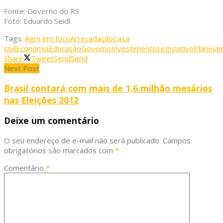
Fonte: Governo do RS
Foto: Eduardo Seidl
Tags:
Agm em foco
Arrecadação
Casa
civil
Economia
Educação
Governo
Investimento
Legislativo
Planeja
Share
Tweet
Send
Send
Next Post
Brasil contará com mais de 1,6 milhão mesários
nas Eleições 2012
Deixe um comentário
O seu endereço de e-mail não será publicado.
Campos
obrigatórios são marcados com
*
Comentário
*