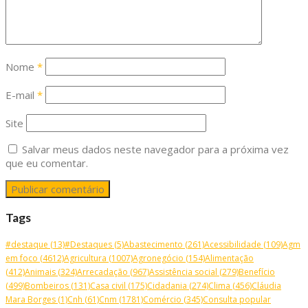
Nome
*
E-mail
*
Site
Salvar meus dados neste navegador para a próxima vez
que eu comentar.
Tags
#destaque
(13)
#Destaques
(5)
Abastecimento
(261)
Acessibilidade
(109)
Agm
em foco
(4612)
Agricultura
(1007)
Agronegócio
(154)
Alimentação
(412)
Animais
(324)
Arrecadação
(967)
Assistência social
(279)
Benefício
(499)
Bombeiros
(131)
Casa civil
(175)
Cidadania
(274)
Clima
(456)
Cláudia
Mara Borges
(1)
Cnh
(61)
Cnm
(1781)
Comércio
(345)
Consulta popular