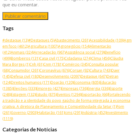
que eu comentar.
Tags
#destaque
(13)
#Destaques
(5)
Abastecimento
(261)
Acessibilidade
(109)
Agm
em foco
(4612)
Agricultura
(1007)
Agronegócio
(154)
Alimentação
(412)
Animais
(324)
Arrecadação
(967)
Assistência social
(279)
Benefício
(499)
Bombeiros
(131)
Casa civil
(175)
Cidadania
(274)
Clima
(456)
Cláudia
Mara Borges
(1)
Cnh
(61)
Cnm
(1781)
Comércio
(345)
Consulta popular
(68)
Consumidor
(261)
Coronavírus
(676)
Corsan
(92)
Cultura
(743)
Daer
(145)
Defesa civil
(180)
Desenvolvimento
(2097)
Destaque
(647)
Detran
(124)
Direitos humanos
(171)
Doação
(120)
Economia
(805)
Educação
(1385)
Eleições
(333)
Emprego
(427)
Empresas
(736)
Energia
(336)
Esporte
(248)
Estiagem
(132)
Estudo
(875)
Eventos
(1294)
Exportação
(66)
fortalecendo
a tradição e a identidade do povo gaúcho de forma integrada à economia
criativa. A diretora de Planejamento e Competitividade da Setur
(1)
Fpm
(261)
Governo
(2903)
Habitação
(161)
Icms
(291)
Indústria
(452)
Investimento
(1119)
Categorias de Notícias