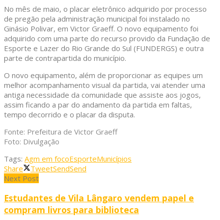
No mês de maio, o placar eletrônico adquirido por processo
de pregão pela administração municipal foi instalado no
Ginásio Polivar, em Victor Graeff. O novo equipamento foi
adquirido com uma parte do recurso provido da Fundação de
Esporte e Lazer do Rio Grande do Sul (FUNDERGS) e outra
parte de contrapartida do município.
O novo equipamento, além de proporcionar as equipes um
melhor acompanhamento visual da partida, vai atender uma
antiga necessidade da comunidade que assiste aos jogos,
assim ficando a par do andamento da partida em faltas,
tempo decorrido e o placar da disputa.
Fonte: Prefeitura de Victor Graeff
Foto: Divulgação
Tags:
Agm em foco
Esporte
Municípios
Share
Tweet
Send
Send
Next Post
Estudantes de Vila Lângaro vendem papel e
compram livros para biblioteca