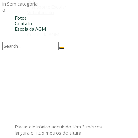
Refis
in
Sem categoria
Transporte Escolar
0
Voluntariado
Fotos
Contato
Escola da AGM
Cursos da AGM
No Result
View All Result
Placar eletrônico adquirido têm 3 mêtros
largura e 1,95 metros de altura