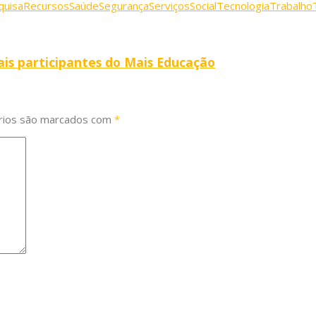
quisa
Recursos
Saúde
Segurança
Serviços
Social
Tecnologia
Trabalho
ais participantes do Mais Educação
rios são marcados com
*