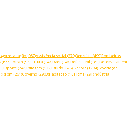
4)
Arrecadação
(967)
Assistência social
(279)
Benefício
(499)
Bombeiros
s
(676)
Corsan
(92)
Cultura
(743)
Daer
(145)
Defesa civil
(180)
Desenvolvimento
6)
Esporte
(248)
Estiagem
(132)
Estudo
(875)
Eventos
(1294)
Exportação
(1)
Fpm
(261)
Governo
(2903)
Habitação
(161)
Icms
(291)
Indústria