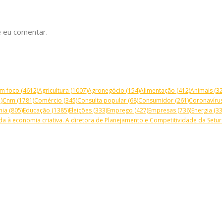
 eu comentar.
m foco
(4612)
Agricultura
(1007)
Agronegócio
(154)
Alimentação
(412)
Animais
(32
)
Cnm
(1781)
Comércio
(345)
Consulta popular
(68)
Consumidor
(261)
Coronavíru
mia
(805)
Educação
(1385)
Eleições
(333)
Emprego
(427)
Empresas
(736)
Energia
(33
a à economia criativa. A diretora de Planejamento e Competitividade da Setur