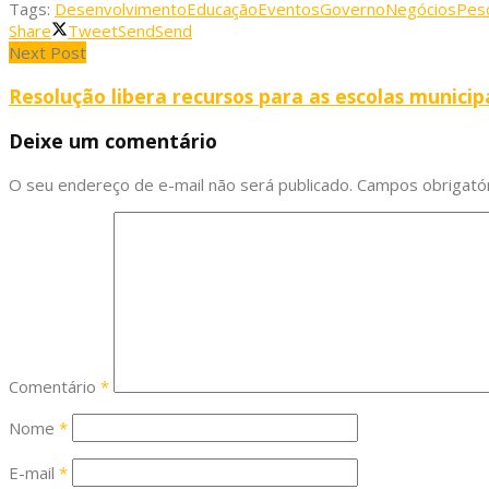
Tags:
Desenvolvimento
Educação
Eventos
Governo
Negócios
Pes
Share
Tweet
Send
Send
Next Post
Resolução libera recursos para as escolas municip
Deixe um comentário
O seu endereço de e-mail não será publicado.
Campos obrigató
Comentário
*
Nome
*
E-mail
*