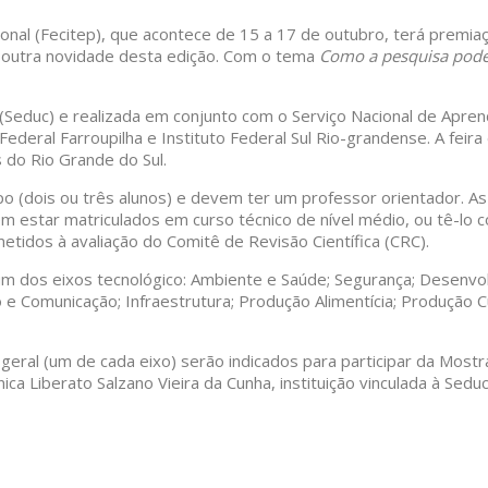
ional (Fecitep), que acontece de 15 a 17 de outubro, terá premia
, outra novidade desta edição. Com o tema
Como a pesquisa pode 
(Seduc) e realizada em conjunto com o Serviço Nacional de Apren
to Federal Farroupilha e Instituto Federal Sul Rio-grandense. A f
 do Rio Grande do Sul.
po (dois ou três alunos) e devem ter um professor orientador. As
em estar matriculados em curso técnico de nível médio, ou tê-lo
etidos à avaliação do Comitê de Revisão Científica (CRC).
 dos eixos tecnológico: Ambiente e Saúde; Segurança; Desenvolvi
e Comunicação; Infraestrutura; Produção Alimentícia; Produção Cu
geral (um de cada eixo) serão indicados para participar da Mos
 Liberato Salzano Vieira da Cunha, instituição vinculada à Seduc