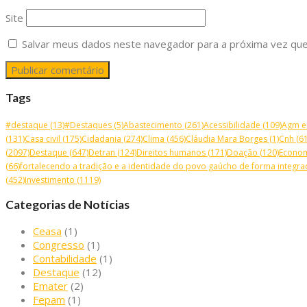
Site
Salvar meus dados neste navegador para a próxima vez que
Tags
#destaque
(13)
#Destaques
(5)
Abastecimento
(261)
Acessibilidade
(109)
Agm e
(131)
Casa civil
(175)
Cidadania
(274)
Clima
(456)
Cláudia Mara Borges
(1)
Cnh
(61
(2097)
Destaque
(647)
Detran
(124)
Direitos humanos
(171)
Doação
(120)
Econo
(66)
fortalecendo a tradição e a identidade do povo gaúcho de forma integrad
(452)
Investimento
(1119)
Categorias de Notícias
Ceasa
(1)
Congresso
(1)
Contabilidade
(1)
Destaque
(12)
Emater
(2)
Fepam
(1)