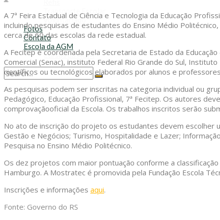
Refis
Transporte Escolar
A 7ª Feira Estadual de Ciência e Tecnologia da Educação Profiss
Voluntariado
incluindo pesquisas de estudantes do Ensino Médio Politécnico
Fotos
cerca de 60 das escolas da rede estadual.
Contato
Escola da AGM
A Fecitep é coordenada pela Secretaria de Estado da Educação 
Cursos da AGM
Comercial (Senac), instituto Federal Rio Grande do Sul, Institu
científicos ou tecnológicos elaborados por alunos e professores
No Result
As pesquisas podem ser inscritas na categoria individual ou gru
View All Result
Pedagógico, Educação Profissional, 7ª Fecitep. Os autores dev
comprovaçãooficial da Escola. Os trabalhos inscritos serão subm
No ato de inscrição do projeto os estudantes devem escolher um
Gestão e Negócios; Turismo, Hospitalidade e Lazer; Informação 
Pesquisa no Ensino Médio Politécnico.
Os dez projetos com maior pontuação conforme a classificação 
Hamburgo. A Mostratec é promovida pela Fundação Escola Técnica
Inscrições e informações
aqui
.
Fonte: Governo do RS