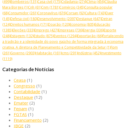
(499)
Bombeiros
(131)
Casa civil
(175)
Cidadania
(274)
Clima
(456)
Cláudia
Mara Borges
(1)
Cnh
(61)
Cnm
(1781)
Comércio
(345)
Consulta popular
(68)
Consumidor
(261)
Coronavírus
(676)
Corsan
(92)
Cultura
(743)
Daer
(145)
Defesa civil
(180)
Desenvolvimento
(2097)
Destaque
(647)
Detran
(124)
Direitos humanos
(171)
Doação
(120)
Economia
(805)
Educação
(1385)
Eleições
(333)
Emprego
(427)
Empresas
(736)
Energia
(336)
Esporte
(248)
Estiagem
(132)
Estudo
(875)
Eventos
(1294)
Exportação
(66)
fortalecendo
a tradição e a identidade do povo gaúcho de forma integrada à economia
criativa. A diretora de Planejamento e Competitividade da Setur
(1)
Fpm
(261)
Governo
(2903)
Habitação
(161)
Icms
(291)
Indústria
(452)
Investimento
(1119)
Categorias de Notícias
Ceasa
(1)
Congresso
(1)
Contabilidade
(1)
Destaque
(12)
Emater
(2)
Fepam
(1)
FGTAS
(1)
Financiamento
(2)
IBGE
(2)