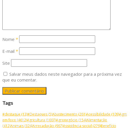
Nome
*
E-mail
*
Site
Salvar meus dados neste navegador para a próxima vez
que eu comentar.
Tags
#destaque
(13)
#Destaques
(5)
Abastecimento
(261)
Acessibilidade
(109)
Agm
em foco
(4612)
Agricultura
(1007)
Agronegócio
(154)
Alimentação
(412)
Animais
(324)
Arrecadação
(967)
Assistência social
(279)
Benefício