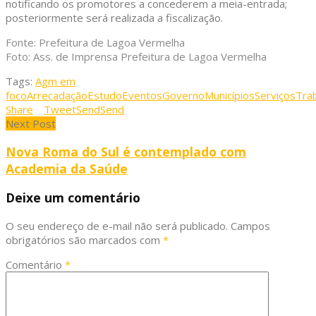
notificando os promotores a concederem a meia-entrada;
posteriormente será realizada a fiscalização.
Fonte: Prefeitura de Lagoa Vermelha
Foto: Ass. de Imprensa Prefeitura de Lagoa Vermelha
Tags:
Agm em
foco
Arrecadação
Estudo
Eventos
Governo
Municípios
Serviços
Tra
Share
Tweet
Send
Send
Next Post
Nova Roma do Sul é contemplado com
Academia da Saúde
Deixe um comentário
O seu endereço de e-mail não será publicado.
Campos
obrigatórios são marcados com
*
Comentário
*