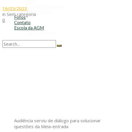
Refis
Transporte Escolar
16/05/2023
Voluntariado
in
Sem categoria
Fotos
0
Contato
Escola da AGM
Cursos da AGM
No Result
View All Result
Audiência serviu de diálogo para solucionar
questões da Meia-entrada