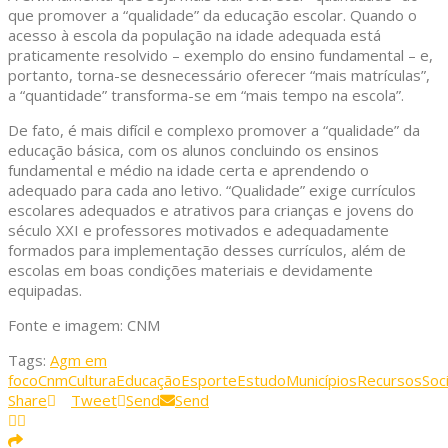
que promover a “qualidade” da educação escolar. Quando o
acesso à escola da população na idade adequada está
praticamente resolvido – exemplo do ensino fundamental – e,
portanto, torna-se desnecessário oferecer “mais matrículas”,
a “quantidade” transforma-se em “mais tempo na escola”.
De fato, é mais difícil e complexo promover a “qualidade” da
educação básica, com os alunos concluindo os ensinos
fundamental e médio na idade certa e aprendendo o
adequado para cada ano letivo. “Qualidade” exige currículos
escolares adequados e atrativos para crianças e jovens do
século XXI e professores motivados e adequadamente
formados para implementação desses currículos, além de
escolas em boas condições materiais e devidamente
equipadas.
Fonte e imagem: CNM
Tags:
Agm em
foco
Cnm
Cultura
Educação
Esporte
Estudo
Municípios
Recursos
Soci
Share
Tweet
Send
Send