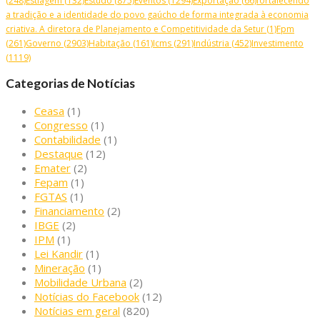
(248)
Estiagem
(132)
Estudo
(875)
Eventos
(1294)
Exportação
(66)
fortalecendo
a tradição e a identidade do povo gaúcho de forma integrada à economia
criativa. A diretora de Planejamento e Competitividade da Setur
(1)
Fpm
(261)
Governo
(2903)
Habitação
(161)
Icms
(291)
Indústria
(452)
Investimento
(1119)
Categorias de Notícias
Ceasa
(1)
Congresso
(1)
Contabilidade
(1)
Destaque
(12)
Emater
(2)
Fepam
(1)
FGTAS
(1)
Financiamento
(2)
IBGE
(2)
IPM
(1)
Lei Kandir
(1)
Mineração
(1)
Mobilidade Urbana
(2)
Notícias do Facebook
(12)
Notícias em geral
(820)