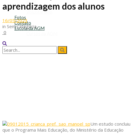
Refis
aprendizagem dos alunos
Transporte Escolar
Voluntariado
Fotos
16/05/2023
Contato
in
Sem categoria
Escola da AGM
0
Cursos da AGM
No Result
View All Result
Um estudo concluiu
que o Programa Mais Educação, do Ministério da Educação