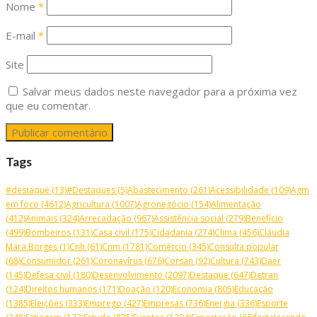
Nome
*
E-mail
*
Site
Salvar meus dados neste navegador para a próxima vez
que eu comentar.
Tags
#destaque
(13)
#Destaques
(5)
Abastecimento
(261)
Acessibilidade
(109)
Agm
em foco
(4612)
Agricultura
(1007)
Agronegócio
(154)
Alimentação
(412)
Animais
(324)
Arrecadação
(967)
Assistência social
(279)
Benefício
(499)
Bombeiros
(131)
Casa civil
(175)
Cidadania
(274)
Clima
(456)
Cláudia
Mara Borges
(1)
Cnh
(61)
Cnm
(1781)
Comércio
(345)
Consulta popular
(68)
Consumidor
(261)
Coronavírus
(676)
Corsan
(92)
Cultura
(743)
Daer
(145)
Defesa civil
(180)
Desenvolvimento
(2097)
Destaque
(647)
Detran
(124)
Direitos humanos
(171)
Doação
(120)
Economia
(805)
Educação
(1385)
Eleições
(333)
Emprego
(427)
Empresas
(736)
Energia
(336)
Esporte