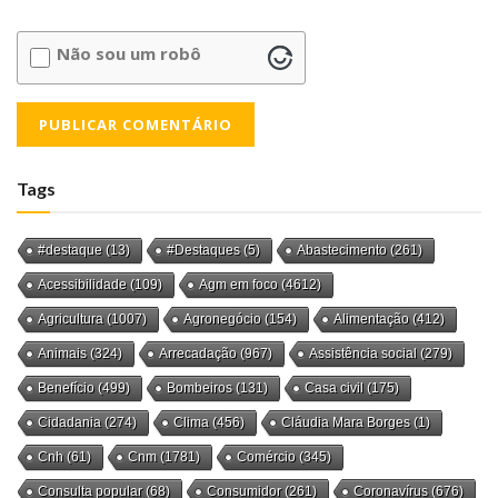
Não sou um robô
Tags
#destaque
(13)
#Destaques
(5)
Abastecimento
(261)
Acessibilidade
(109)
Agm em foco
(4612)
Agricultura
(1007)
Agronegócio
(154)
Alimentação
(412)
Animais
(324)
Arrecadação
(967)
Assistência social
(279)
Benefício
(499)
Bombeiros
(131)
Casa civil
(175)
Cidadania
(274)
Clima
(456)
Cláudia Mara Borges
(1)
Cnh
(61)
Cnm
(1781)
Comércio
(345)
Consulta popular
(68)
Consumidor
(261)
Coronavírus
(676)