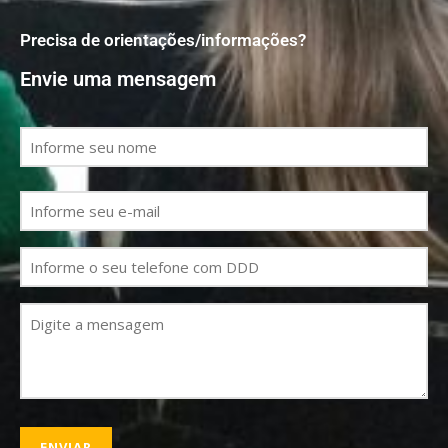
Precisa de orientações/informações?
Envie uma mensagem
Nome
(obrigatório)
E-
mail
(obrigatório)
Telefone
Mensagem
(obrigatório)