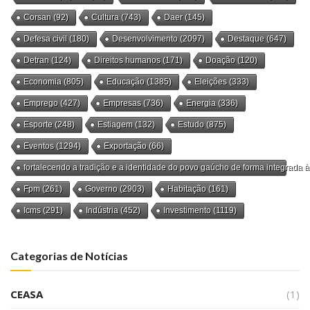
Corsan
(92)
Cultura
(743)
Daer
(145)
Defesa civil
(180)
Desenvolvimento
(2097)
Destaque
(647)
Detran
(124)
Direitos humanos
(171)
Doação
(120)
Economia
(805)
Educação
(1385)
Eleições
(333)
Emprego
(427)
Empresas
(736)
Energia
(336)
Esporte
(248)
Estiagem
(132)
Estudo
(875)
Eventos
(1294)
Exportação
(66)
fortalecendo a tradição e a identidade do povo gaúcho de forma integrada à
Fpm
(261)
Governo
(2903)
Habitação
(161)
Icms
(291)
Indústria
(452)
Investimento
(1119)
Categorias de Notícias
CEASA
(1)