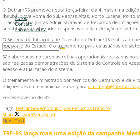
Refis
Transporte Escolar
O Detran/RS promove nesta terça-feira, dia 4, mais uma edição 
Voluntariado
Ibirubá, Nova Roma do Sul, Pedras Altas, Porto Lucena, Porto 
Fotos
Trânsito e das Juntas Administrativas de Recursos de Infrações
Contato
substituíram colaborador responsável pela utilização do sistem
Escola da AGM
Cursos da AGM
O Sistema de Infrações de Trânsito do Detran/RS é utilizado p
por parte do Estado, é o treinamento para os usuários do sist
No Result
São abordadas no curso as rotinas operacionais realizadas no s
View All Result
são realizadas demonstrações do Sistema de Controle de Acesso
acesso e atualização do sistema.
O treinamento é ministrado por técnicos do Detran/RS e da Pro
edições devem encaminhar e-mail para
dinfra-gab@detran.rs.go
Fonte: Governo do RS
Tags:
Detran
Governo
Municípios
Recursos
Trânsito
Share
Tweet
Send
Send
Next Post
TRE-RS lança mais uma edição da campanha Mesá