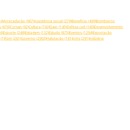
4)
Arrecadação
(967)
Assistência social
(279)
Benefício
(499)
Bombeiros
s
(676)
Corsan
(92)
Cultura
(743)
Daer
(145)
Defesa civil
(180)
Desenvolvimento
6)
Esporte
(248)
Estiagem
(132)
Estudo
(875)
Eventos
(1294)
Exportação
(1)
Fpm
(261)
Governo
(2903)
Habitação
(161)
Icms
(291)
Indústria