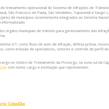
do treinamento operacional do Sistema de Infrações de Trânsito 
Mauá, São Francisco de Paula, São Vendelino, Tuparendi e Xangri
 (Jaris) de municípios recentemente integrados ao Sistema Nacio
a informatizado.
elos órgãos municipais de trânsito para gerenciamento das infra
ema.
istema SIT, como fluxo do auto de infração, defesa prévia, recu
, como inclusão de operadores, setores e controle de perfil do
cergs no Centro de Treinamento da Procergs, na zona sul da Capi
v.br
com nome, cargo e instituição que representam.
rio Cidadão