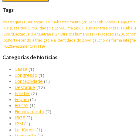
Tags
#destaque
(13)
#Destaques
(5)
Abastecimento
(261)
Acessibilidade
(109)
Agm e
(131)
Casa civil
(175)
Cidadania
(274)
Clima
(456)
Cláudia Mara Borges
(1)
Cnh
(61
(2097)
Destaque
(647)
Detran
(124)
Direitos humanos
(171)
Doação
(120)
Econo
(66)
fortalecendo a tradição e a identidade do povo gaúcho de forma integrad
(452)
Investimento
(1119)
Categorias de Notícias
Ceasa
(1)
Congresso
(1)
Contabilidade
(1)
Destaque
(12)
Emater
(2)
Fepam
(1)
FGTAS
(1)
Financiamento
(2)
IBGE
(2)
IPM
(1)
Lei Kandir
(1)
Mineração
(1)