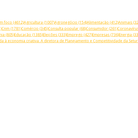
m foco
(4612)
Agricultura
(1007)
Agronegócio
(154)
Alimentação
(412)
Animais
(32
)
Cnm
(1781)
Comércio
(345)
Consulta popular
(68)
Consumidor
(261)
Coronavíru
mia
(805)
Educação
(1385)
Eleições
(333)
Emprego
(427)
Empresas
(736)
Energia
(33
a à economia criativa. A diretora de Planejamento e Competitividade da Setur