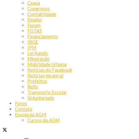
Ceasa
Congresso
Contabilidade
Emater
Fepam
FGTAS
Financiamento
IBGE
IPM
Lei Kandir
Mineração
Mobilidade Urbana
Notícias do Facebook
Notícias em geral
Prefeitos
Refis
Transporte Escolar
Voluntariado
Fotos
Contato
Escola da AGM
Cursos da AGM