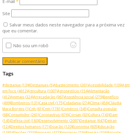
E-mail
*
Site
Salvar meus dados neste navegador para a próxima vez
que eu comentar.
Não sou um robô
Tags
#destaque
(13)
#Destaques
(5)
Abastecimento
(261)
Acessibilidade
(109)
Agm
em foco
(4612)
Agricultura
(1007)
Agronegócio
(154)
Alimentação
(412)
Animais
(324)
Arrecadação
(967)
Assistência social
(279)
Benefício
(499)
Bombeiros
(131)
Casa civil
(175)
Cidadania
(274)
Clima
(456)
Cláudia
Mara Borges
(1)
Cnh
(61)
Cnm
(1781)
Comércio
(345)
Consulta popular
(68)
Consumidor
(261)
Coronavírus
(676)
Corsan
(92)
Cultura
(743)
Daer
(145)
Defesa civil
(180)
Desenvolvimento
(2097)
Destaque
(647)
Detran
(124)
Direitos humanos
(171)
Doação
(120)
Economia
(805)
Educação
(1385)
Eleições
(333)
Emprego
(427)
Empresas
(736)
Energia
(336)
Esporte