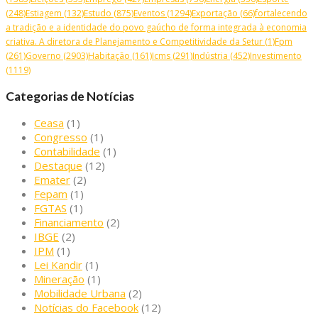
(248)
Estiagem
(132)
Estudo
(875)
Eventos
(1294)
Exportação
(66)
fortalecendo
a tradição e a identidade do povo gaúcho de forma integrada à economia
criativa. A diretora de Planejamento e Competitividade da Setur
(1)
Fpm
(261)
Governo
(2903)
Habitação
(161)
Icms
(291)
Indústria
(452)
Investimento
(1119)
Categorias de Notícias
Ceasa
(1)
Congresso
(1)
Contabilidade
(1)
Destaque
(12)
Emater
(2)
Fepam
(1)
FGTAS
(1)
Financiamento
(2)
IBGE
(2)
IPM
(1)
Lei Kandir
(1)
Mineração
(1)
Mobilidade Urbana
(2)
Notícias do Facebook
(12)