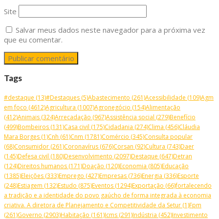
Site
Salvar meus dados neste navegador para a próxima vez
que eu comentar.
Tags
#destaque
(13)
#Destaques
(5)
Abastecimento
(261)
Acessibilidade
(109)
Agm
em foco
(4612)
Agricultura
(1007)
Agronegócio
(154)
Alimentação
(412)
Animais
(324)
Arrecadação
(967)
Assistência social
(279)
Benefício
(499)
Bombeiros
(131)
Casa civil
(175)
Cidadania
(274)
Clima
(456)
Cláudia
Mara Borges
(1)
Cnh
(61)
Cnm
(1781)
Comércio
(345)
Consulta popular
(68)
Consumidor
(261)
Coronavírus
(676)
Corsan
(92)
Cultura
(743)
Daer
(145)
Defesa civil
(180)
Desenvolvimento
(2097)
Destaque
(647)
Detran
(124)
Direitos humanos
(171)
Doação
(120)
Economia
(805)
Educação
(1385)
Eleições
(333)
Emprego
(427)
Empresas
(736)
Energia
(336)
Esporte
(248)
Estiagem
(132)
Estudo
(875)
Eventos
(1294)
Exportação
(66)
fortalecendo
a tradição e a identidade do povo gaúcho de forma integrada à economia
criativa. A diretora de Planejamento e Competitividade da Setur
(1)
Fpm
(261)
Governo
(2903)
Habitação
(161)
Icms
(291)
Indústria
(452)
Investimento