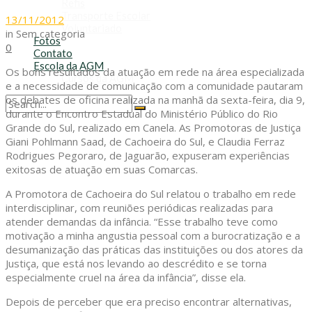
Refis
Transporte Escolar
13/11/2012
Voluntariado
in
Sem categoria
Fotos
0
Contato
Escola da AGM
Os bons resultados da atuação em rede na área especializada
Cursos da AGM
e a necessidade de comunicação com a comunidade pautaram
os debates de oficina realizada na manhã da sexta-feira, dia 9,
durante o Encontro Estadual do Ministério Público do Rio
No Result
Grande do Sul, realizado em Canela. As Promotoras de Justiça
View All Result
Giani Pohlmann Saad, de Cachoeira do Sul, e Claudia Ferraz
Rodrigues Pegoraro, de Jaguarão, expuseram experiências
exitosas de atuação em suas Comarcas.
A Promotora de Cachoeira do Sul relatou o trabalho em rede
interdisciplinar, com reuniões periódicas realizadas para
atender demandas da infância. “Esse trabalho teve como
motivação a minha angustia pessoal com a burocratização e a
desumanização das práticas das instituições ou dos atores da
Justiça, que está nos levando ao descrédito e se torna
especialmente cruel na área da infância”, disse ela.
Depois de perceber que era preciso encontrar alternativas,