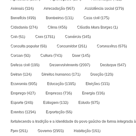
Animais
(324)
Arrecadação
(967)
Assistência social
(279)
Benefício
(499)
Bombeiros
(131)
Casa civil
(175)
Cidadania
(274)
Clima
(456)
Cláudia Mara Borges
(1)
Cnh
(61)
Cnm
(1781)
Comércio
(345)
Consulta popular
(68)
Consumidor
(261)
Coronavírus
(676)
Corsan
(92)
Cultura
(743)
Daer
(145)
Defesa civil
(180)
Desenvolvimento
(2097)
Destaque
(647)
Detran
(124)
Direitos humanos
(171)
Doação
(120)
Economia
(805)
Educação
(1385)
Eleições
(333)
Emprego
(427)
Empresas
(736)
Energia
(336)
Esporte
(248)
Estiagem
(132)
Estudo
(875)
Eventos
(1294)
Exportação
(66)
fortalecendo a tradição e a identidade do povo gaúcho de forma integrada à
Fpm
(261)
Governo
(2903)
Habitação
(161)