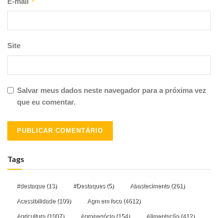
*
E-mail
Site
Salvar meus dados neste navegador para a próxima vez
que eu comentar.
Tags
#destaque
(13)
#Destaques
(5)
Abastecimento
(261)
Acessibilidade
(109)
Agm em foco
(4612)
Agricultura
(1007)
Agronegócio
(154)
Alimentação
(412)