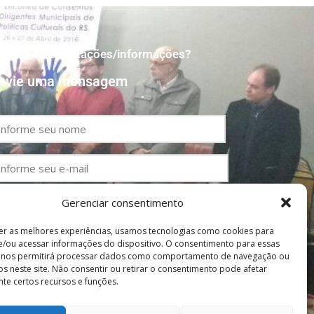
recisa de orientações/informações?
nvie uma mensagem
ome
brigatório)
ail
brigatório)
elefone
Gerenciar consentimento
er as melhores experiências, usamos tecnologias como cookies para
ensagem
/ou acessar informações do dispositivo. O consentimento para essas
s nos permitirá processar dados como comportamento de navegação ou
brigatório)
vos neste site. Não consentir ou retirar o consentimento pode afetar
te certos recursos e funções.