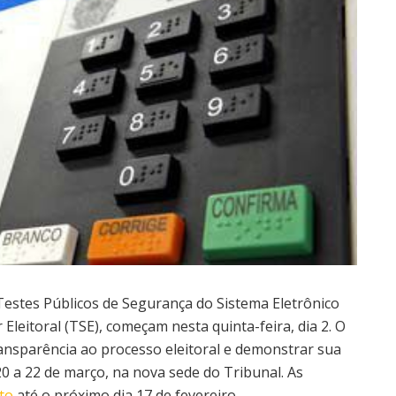
s Testes Públicos de Segurança do Sistema Eletrônico
leitoral (TSE), começam nesta quinta-feira, dia 2. O
ransparência ao processo eleitoral e demonstrar sua
20 a 22 de março, na nova sede do Tribunal. As
to
até o próximo dia 17 de fevereiro.