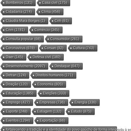
Bombeiros
(131)
Casa civil
(175)
Cidadania
(274)
Clima
(456)
Cláudia Mara Borges
(1)
Cnh
(61)
Cnm
(1781)
Comércio
(345)
Consulta popular
(68)
Consumidor
(261)
Coronavírus
(676)
Corsan
(92)
Cultura
(743)
Daer
(145)
Defesa civil
(180)
Desenvolvimento
(2097)
Destaque
(647)
Detran
(124)
Direitos humanos
(171)
Doação
(120)
Economia
(805)
Educação
(1385)
Eleições
(333)
Emprego
(427)
Empresas
(736)
Energia
(336)
Esporte
(248)
Estiagem
(132)
Estudo
(875)
Eventos
(1294)
Exportação
(66)
fortalecendo a tradição e a identidade do povo gaúcho de forma integrada à ec