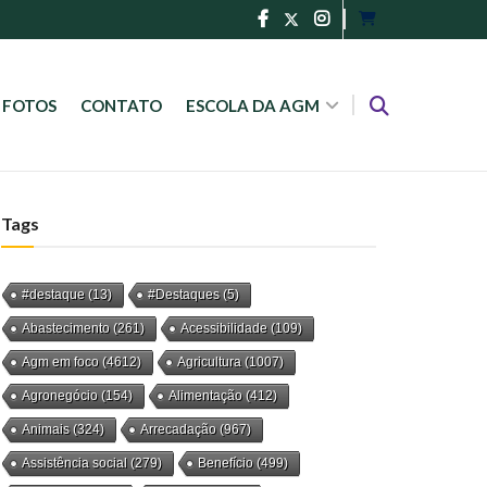
FOTOS
CONTATO
ESCOLA DA AGM
Tags
#destaque
(13)
#Destaques
(5)
Abastecimento
(261)
Acessibilidade
(109)
Agm em foco
(4612)
Agricultura
(1007)
Agronegócio
(154)
Alimentação
(412)
Animais
(324)
Arrecadação
(967)
Assistência social
(279)
Benefício
(499)