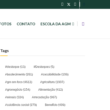
FOTOS
CONTATO
ESCOLA DA AGM
Tags
#destaque
(13)
#Destaques
(5)
Abastecimento
(261)
Acessibilidade
(109)
Agm em foco
(4612)
Agricultura
(1007)
Agronegócio
(154)
Alimentação
(412)
Animais
(324)
Arrecadação
(967)
Assistência social
(279)
Benefício
(499)