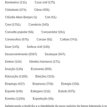
Bombeiros
(131)
Casa civil
(175)
Cidadania
(274)
Clima
(456)
Cláudia Mara Borges
(1)
Cnh
(61)
Cnm
(1781)
Comércio
(345)
Consulta popular
(68)
Consumidor
(261)
Coronavírus
(676)
Corsan
(92)
Cultura
(743)
Daer
(145)
Defesa civil
(180)
Desenvolvimento
(2097)
Destaque
(647)
Detran
(124)
Direitos humanos
(171)
Doação
(120)
Economia
(805)
Educação
(1385)
Eleições
(333)
Emprego
(427)
Empresas
(736)
Energia
(336)
Esporte
(248)
Estiagem
(132)
Estudo
(875)
Eventos
(1294)
Exportação
(66)
fortalecendo a tradição e a identidade do povo gaúcho de forma integrada à ec