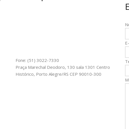
N
E-
Fone: (51) 3022-7330
T
Praça Marechal Deodoro, 130 sala 1301 Centro
Histórico, Porto Alegre/RS CEP 90010-300
M