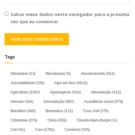
Salvar meus dados neste navegador para a próxima
vez que eu comentar.
Tags
#destaque
(13)
#Destaques
(5)
Abastecimento
(261)
Acessibilidade
(109)
Agm em foco
(4612)
Agricultura
(1007)
Agronegócio
(154)
Alimentação
(412)
Animais
(324)
Arrecadação
(967)
Assistência social
(279)
Benefício
(499)
Bombeiros
(131)
Casa civil
(175)
Cidadania
(274)
Clima
(456)
Cláudia Mara Borges
(1)
Cnh
(61)
Cnm
(1781)
Comércio
(345)