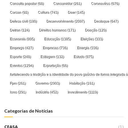
Consulta popular
(68)
Consumidor
(261)
Coronavírus
(676)
Corsan
(92)
Cultura
(743)
Daer
(145)
Defesa civil
(180)
Desenvolvimento
(2097)
Destaque
(647)
Detran
(124)
Direitos humanos
(171)
Doação
(120)
Economia
(805)
Educação
(1385)
Eleições
(333)
Emprego
(427)
Empresas
(736)
Energia
(336)
Esporte
(248)
Estiagem
(132)
Estudo
(875)
Eventos
(1294)
Exportação
(66)
fortalecendo a tradição e a identidade do povo gaúcho de forma integrada à
Fpm
(261)
Governo
(2903)
Habitação
(161)
Icms
(291)
Indústria
(452)
Investimento
(1119)
Categorias de Notícias
CEASA
(1)