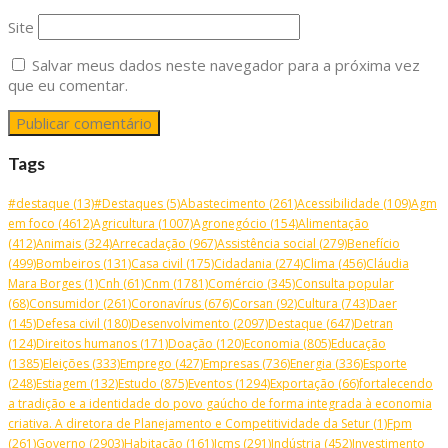
Site
Salvar meus dados neste navegador para a próxima vez
que eu comentar.
Tags
#destaque
(13)
#Destaques
(5)
Abastecimento
(261)
Acessibilidade
(109)
Agm
em foco
(4612)
Agricultura
(1007)
Agronegócio
(154)
Alimentação
(412)
Animais
(324)
Arrecadação
(967)
Assistência social
(279)
Benefício
(499)
Bombeiros
(131)
Casa civil
(175)
Cidadania
(274)
Clima
(456)
Cláudia
Mara Borges
(1)
Cnh
(61)
Cnm
(1781)
Comércio
(345)
Consulta popular
(68)
Consumidor
(261)
Coronavírus
(676)
Corsan
(92)
Cultura
(743)
Daer
(145)
Defesa civil
(180)
Desenvolvimento
(2097)
Destaque
(647)
Detran
(124)
Direitos humanos
(171)
Doação
(120)
Economia
(805)
Educação
(1385)
Eleições
(333)
Emprego
(427)
Empresas
(736)
Energia
(336)
Esporte
(248)
Estiagem
(132)
Estudo
(875)
Eventos
(1294)
Exportação
(66)
fortalecendo
a tradição e a identidade do povo gaúcho de forma integrada à economia
criativa. A diretora de Planejamento e Competitividade da Setur
(1)
Fpm
(261)
Governo
(2903)
Habitação
(161)
Icms
(291)
Indústria
(452)
Investimento