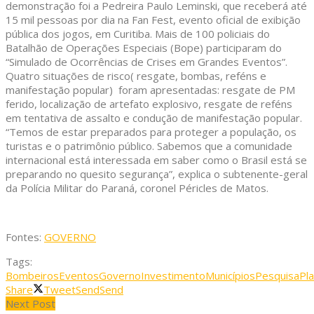
demonstração foi a Pedreira Paulo Leminski, que receberá até
15 mil pessoas por dia na Fan Fest, evento oficial de exibição
pública dos jogos, em Curitiba. Mais de 100 policiais do
Batalhão de Operações Especiais (Bope) participaram do
“Simulado de Ocorrências de Crises em Grandes Eventos”.
Quatro situações de risco( resgate, bombas, reféns e
manifestação popular) foram apresentadas: resgate de PM
ferido, localização de artefato explosivo, resgate de reféns
em tentativa de assalto e condução de manifestação popular.
“Temos de estar preparados para proteger a população, os
turistas e o patrimônio público. Sabemos que a comunidade
internacional está interessada em saber como o Brasil está se
preparando no quesito segurança”, explica o subtenente-geral
da Polícia Militar do Paraná, coronel Péricles de Matos.
Fontes:
GOVERNO
Tags:
Bombeiros
Eventos
Governo
Investimento
Municípios
Pesquisa
Pl
Share
Tweet
Send
Send
Next Post