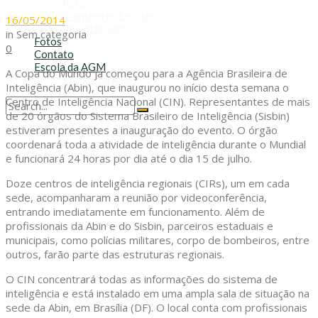
Refis
Transporte Escolar
16/05/2014
Voluntariado
in
Sem categoria
Fotos
0
Contato
Escola da AGM
A Copa do Mundo já começou para a Agência Brasileira de
Cursos da AGM
Inteligência (Abin), que inaugurou no início desta semana o
Centro de Inteligência Nacional (CIN). Representantes de mais
de 20 órgãos do Sistema Brasileiro de Inteligência (Sisbin)
No Result
estiveram presentes a inauguração do evento. O órgão
View All Result
coordenará toda a atividade de inteligência durante o Mundial
e funcionará 24 horas por dia até o dia 15 de julho.
Doze centros de inteligência regionais (CIRs), um em cada
sede, acompanharam a reunião por videoconferência,
entrando imediatamente em funcionamento. Além de
profissionais da Abin e do Sisbin, parceiros estaduais e
municipais, como polícias militares, corpo de bombeiros, entre
outros, farão parte das estruturas regionais.
O CIN concentrará todas as informações do sistema de
inteligência e está instalado em uma ampla sala de situação na
sede da Abin, em Brasília (DF). O local conta com profissionais