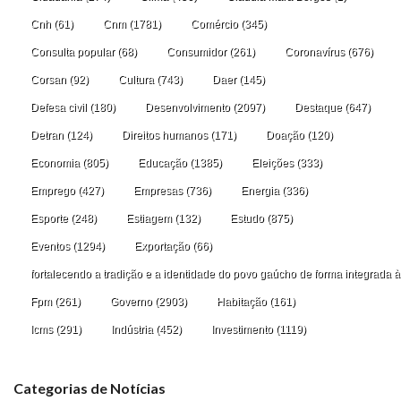
Cnh
(61)
Cnm
(1781)
Comércio
(345)
Consulta popular
(68)
Consumidor
(261)
Coronavírus
(676)
Corsan
(92)
Cultura
(743)
Daer
(145)
Defesa civil
(180)
Desenvolvimento
(2097)
Destaque
(647)
Detran
(124)
Direitos humanos
(171)
Doação
(120)
Economia
(805)
Educação
(1385)
Eleições
(333)
Emprego
(427)
Empresas
(736)
Energia
(336)
Esporte
(248)
Estiagem
(132)
Estudo
(875)
Eventos
(1294)
Exportação
(66)
fortalecendo a tradição e a identidade do povo gaúcho de forma integrada à
Fpm
(261)
Governo
(2903)
Habitação
(161)
Icms
(291)
Indústria
(452)
Investimento
(1119)
Categorias de Notícias