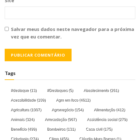
Site
Salvar meus dados neste navegador para a próxima
vez que eu comentar.
Tags
#destaque
(13)
#Destaques
(5)
Abastecimento
(261)
Acessibilidade
(109)
Agm em foco
(4612)
Agricultura
(1007)
Agronegócio
(154)
Alimentação
(412)
Animais
(324)
Arrecadação
(967)
Assistência social
(279)
Benefício
(499)
Bombeiros
(131)
Casa civil
(175)
Cidadania
(274)
Clima
(456)
Cláudia Mara Borges
(1)