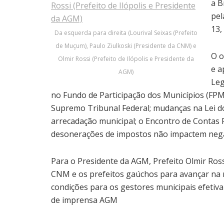
a B
pel
13,
Da esquerda para direita (Lourival Seixas (Prefeito
de Muçum), Paulo Ziulkoski (Presidente da CNM) e
O o
Olmir Rossi (Prefeito de Ilópolis e Presidente da
e a
AGM)
Leg
no Fundo de Participação dos Municípios (FPM)
Supremo Tribunal Federal; mudanças na Lei do
arrecadação municipal; o Encontro de Contas P
desonerações de impostos não impactem negat
Para o Presidente da AGM, Prefeito Olmir Ros
CNM e os prefeitos gaúchos para avançar na 
condições para os gestores municipais efeti
de imprensa AGM