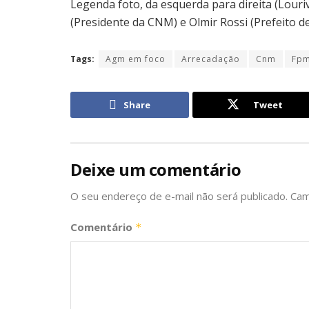
Legenda foto, da esquerda para direita (Louri
(Presidente da CNM) e Olmir Rossi (Prefeito d
Tags:
Agm em foco
Arrecadação
Cnm
Fp
Share
Tweet
Deixe um comentário
O seu endereço de e-mail não será publicado.
Cam
Comentário
*