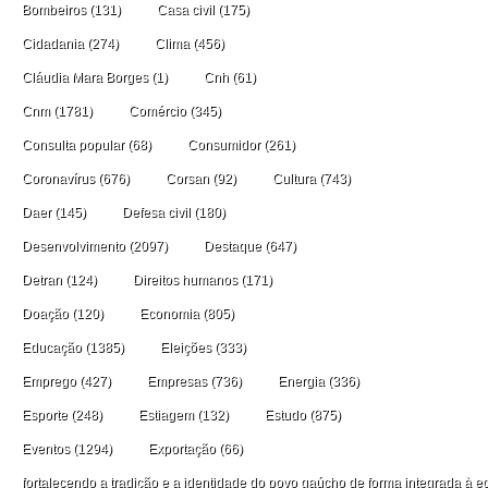
Bombeiros
(131)
Casa civil
(175)
Cidadania
(274)
Clima
(456)
Cláudia Mara Borges
(1)
Cnh
(61)
Cnm
(1781)
Comércio
(345)
Consulta popular
(68)
Consumidor
(261)
Coronavírus
(676)
Corsan
(92)
Cultura
(743)
Daer
(145)
Defesa civil
(180)
Desenvolvimento
(2097)
Destaque
(647)
Detran
(124)
Direitos humanos
(171)
Doação
(120)
Economia
(805)
Educação
(1385)
Eleições
(333)
Emprego
(427)
Empresas
(736)
Energia
(336)
Esporte
(248)
Estiagem
(132)
Estudo
(875)
Eventos
(1294)
Exportação
(66)
fortalecendo a tradição e a identidade do povo gaúcho de forma integrada à ec