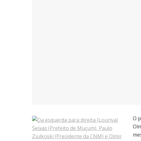
O p
Olm
mes