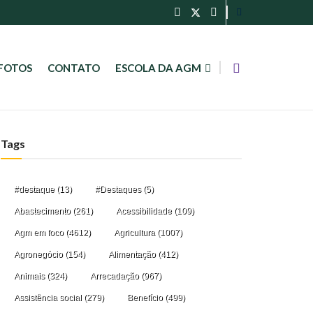
FOTOS
CONTATO
ESCOLA DA AGM
Tags
#destaque
(13)
#Destaques
(5)
Abastecimento
(261)
Acessibilidade
(109)
Agm em foco
(4612)
Agricultura
(1007)
Agronegócio
(154)
Alimentação
(412)
Animais
(324)
Arrecadação
(967)
Assistência social
(279)
Benefício
(499)