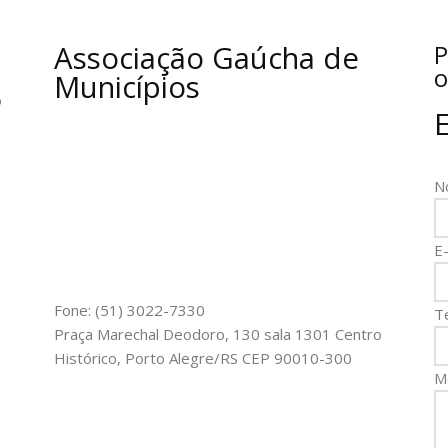
Associação Gaúcha de
P
o
Municípios
o
N
E-
Fone: (51) 3022-7330
T
Praça Marechal Deodoro, 130 sala 1301 Centro
Histórico, Porto Alegre/RS CEP 90010-300
M