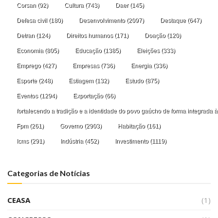
Corsan
(92)
Cultura
(743)
Daer
(145)
Defesa civil
(180)
Desenvolvimento
(2097)
Destaque
(647)
Detran
(124)
Direitos humanos
(171)
Doação
(120)
Economia
(805)
Educação
(1385)
Eleições
(333)
Emprego
(427)
Empresas
(736)
Energia
(336)
Esporte
(248)
Estiagem
(132)
Estudo
(875)
Eventos
(1294)
Exportação
(66)
fortalecendo a tradição e a identidade do povo gaúcho de forma integrada à
Fpm
(261)
Governo
(2903)
Habitação
(161)
Icms
(291)
Indústria
(452)
Investimento
(1119)
Categorias de Notícias
CEASA
(1)