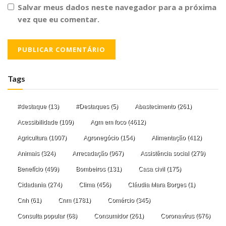
Salvar meus dados neste navegador para a próxima
vez que eu comentar.
Tags
#destaque
(13)
#Destaques
(5)
Abastecimento
(261)
Acessibilidade
(109)
Agm em foco
(4612)
Agricultura
(1007)
Agronegócio
(154)
Alimentação
(412)
Animais
(324)
Arrecadação
(967)
Assistência social
(279)
Benefício
(499)
Bombeiros
(131)
Casa civil
(175)
Cidadania
(274)
Clima
(456)
Cláudia Mara Borges
(1)
Cnh
(61)
Cnm
(1781)
Comércio
(345)
Consulta popular
(68)
Consumidor
(261)
Coronavírus
(676)