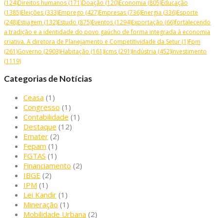
(124)
Direitos humanos
(171)
Doação
(120)
Economia
(805)
Educação
(1385)
Eleições
(333)
Emprego
(427)
Empresas
(736)
Energia
(336)
Esporte
(248)
Estiagem
(132)
Estudo
(875)
Eventos
(1294)
Exportação
(66)
fortalecendo
a tradição e a identidade do povo gaúcho de forma integrada à economia
criativa. A diretora de Planejamento e Competitividade da Setur
(1)
Fpm
(261)
Governo
(2903)
Habitação
(161)
Icms
(291)
Indústria
(452)
Investimento
(1119)
Categorias de Notícias
Ceasa
(1)
Congresso
(1)
Contabilidade
(1)
Destaque
(12)
Emater
(2)
Fepam
(1)
FGTAS
(1)
Financiamento
(2)
IBGE
(2)
IPM
(1)
Lei Kandir
(1)
Mineração
(1)
Mobilidade Urbana
(2)