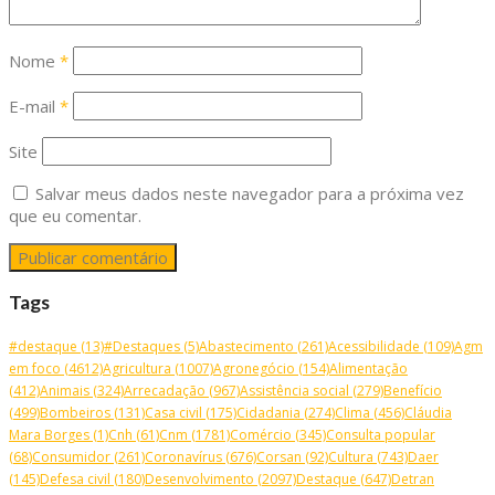
Nome
*
E-mail
*
Site
Salvar meus dados neste navegador para a próxima vez
que eu comentar.
Tags
#destaque
(13)
#Destaques
(5)
Abastecimento
(261)
Acessibilidade
(109)
Agm
em foco
(4612)
Agricultura
(1007)
Agronegócio
(154)
Alimentação
(412)
Animais
(324)
Arrecadação
(967)
Assistência social
(279)
Benefício
(499)
Bombeiros
(131)
Casa civil
(175)
Cidadania
(274)
Clima
(456)
Cláudia
Mara Borges
(1)
Cnh
(61)
Cnm
(1781)
Comércio
(345)
Consulta popular
(68)
Consumidor
(261)
Coronavírus
(676)
Corsan
(92)
Cultura
(743)
Daer
(145)
Defesa civil
(180)
Desenvolvimento
(2097)
Destaque
(647)
Detran