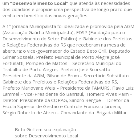
um
“Desenvolvimento Local”
que atenda às necessidades
dos cidadãos e propicie uma perspectiva de longo prazo que
venha em benefício das novas gerações.
A 1ª Jornada Municipalista foi idealizada e promovida pela AGM
(Associação Gaúcha Municipalista), FDSP (Fundação para o
Desenvolvimento do Setor Público) e Gabinete dos Prefeitos
e Relações Federativas do RS que receberam na mesa de
abertura: o vice-governador do Estado Beto Grill, Deputado
Gilmar Sossela, Prefeito Municipal de Porto Alegre José
Fortunatti, Pompeo de Mattos – Secretário Municipal do
Trabalho de Porto Alegre, Prefeito José Scorsatto –
Presidente da AGM, Gilson de Brum – Secretário Substituto
Gabinete dos Prefeitos e Relações Federativas do RS,
Prefeito Mariovane Weis – Presidente da FAMURS, Flavio Luiz
Lammel – Vice-Presidente do Banrisul, Homero Alves Paim –
Diretor-Presidente da CORAG, Sandro Bergue – Diretor da
Escola Superior de Gestão e Controle Francisco Juruena,
Sérgio Roberto de Abreu – Comandante da Brigada Militar.
Beto Grill em sua explanação
sobre Desenvolvimento Local