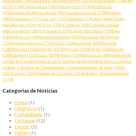
#destaque
(13)
#Destaques
(5)
Abastecimento
(261)
Acessibilidade
(109)
Agm
em foco
(4612)
Agricultura
(1007)
Agronegócio
(154)
Alimentação
(412)
Animais
(324)
Arrecadação
(967)
Assistência social
(279)
Benefício
(499)
Bombeiros
(131)
Casa civil
(175)
Cidadania
(274)
Clima
(456)
Cláudia
Mara Borges
(1)
Cnh
(61)
Cnm
(1781)
Comércio
(345)
Consulta popular
(68)
Consumidor
(261)
Coronavírus
(676)
Corsan
(92)
Cultura
(743)
Daer
(145)
Defesa civil
(180)
Desenvolvimento
(2097)
Destaque
(647)
Detran
(124)
Direitos humanos
(171)
Doação
(120)
Economia
(805)
Educação
(1385)
Eleições
(333)
Emprego
(427)
Empresas
(736)
Energia
(336)
Esporte
(248)
Estiagem
(132)
Estudo
(875)
Eventos
(1294)
Exportação
(66)
fortalecendo
a tradição e a identidade do povo gaúcho de forma integrada à economia
criativa. A diretora de Planejamento e Competitividade da Setur
(1)
Fpm
(261)
Governo
(2903)
Habitação
(161)
Icms
(291)
Indústria
(452)
Investimento
(1119)
Categorias de Notícias
Ceasa
(1)
Congresso
(1)
Contabilidade
(1)
Destaque
(12)
Emater
(2)
Fepam
(1)