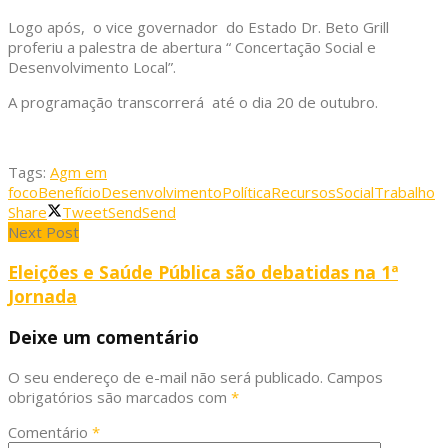
Logo após, o vice governador do Estado Dr. Beto Grill
proferiu a palestra de abertura “ Concertação Social e
Desenvolvimento Local”.
A programação transcorrerá até o dia 20 de outubro.
Tags:
Agm em
foco
Benefício
Desenvolvimento
Política
Recursos
Social
Trabalho
Share
Tweet
Send
Send
Next Post
Eleições e Saúde Pública são debatidas na 1ª
Jornada
Deixe um comentário
O seu endereço de e-mail não será publicado.
Campos
obrigatórios são marcados com
*
Comentário
*