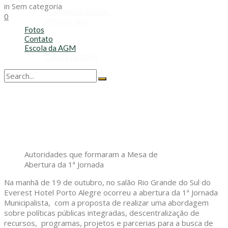
Refis
in
Sem categoria
Transporte Escolar
0
Voluntariado
Fotos
Contato
Escola da AGM
Cursos da AGM
No Result
View All Result
Autoridades que formaram a Mesa de
Abertura da 1ª Jornada
Na manhã de 19 de outubro, no salão Rio Grande do Sul do
Everest Hotel Porto Alegre ocorreu a abertura da 1ª Jornada
Municipalista, com a proposta de realizar uma abordagem
sobre políticas públicas integradas, descentralização de
recursos, programas, projetos e parcerias para a busca de