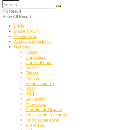
No Result
View All Result
Início
Sobre a AGM
Presidentes
Assessoria Jurídica
Notícias
Ceasa
Congresso
Contabilidade
Emater
Fepam
FGTAS
Financiamento
IBGE
IPM
Lei Kandir
Mineração
Mobilidade Urbana
Notícias do Facebook
Notícias em geral
Prefeitos