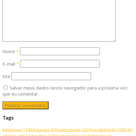
Nome
*
E-mail
*
Site
Salvar meus dados neste navegador para a próxima vez
que eu comentar.
Tags
#destaque
(13)
#Destaques
(5)
Abastecimento
(261)
Acessibilidade
(109)
Agm
em foco
(4612)
Agricultura
(1007)
Agronegócio
(154)
Alimentação