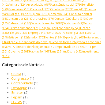
(412)
Animais
(324)
Arrecadação
(967)
Assistência social
(279)
Benefício
(499)
Bombeiros
(131)
Casa civil
(175)
Cidadania
(274)
Clima
(456)
Cláudia
Mara Borges
(1)
Cnh
(61)
Cnm
(1781)
Comércio
(345)
Consulta popular
(68)
Consumidor
(261)
Coronavírus
(676)
Corsan
(92)
Cultura
(743)
Daer
(145)
Defesa civil
(180)
Desenvolvimento
(2097)
Destaque
(647)
Detran
(124)
Direitos humanos
(171)
Doação
(120)
Economia
(805)
Educação
(1385)
Eleições
(333)
Emprego
(427)
Empresas
(736)
Energia
(336)
Esporte
(248)
Estiagem
(132)
Estudo
(875)
Eventos
(1294)
Exportação
(66)
fortalecendo
a tradição e a identidade do povo gaúcho de forma integrada à economia
criativa. A diretora de Planejamento e Competitividade da Setur
(1)
Fpm
(261)
Governo
(2903)
Habitação
(161)
Icms
(291)
Indústria
(452)
Investimento
(1119)
Categorias de Notícias
Ceasa
(1)
Congresso
(1)
Contabilidade
(1)
Destaque
(12)
Emater
(2)
Fepam
(1)
FGTAS
(1)