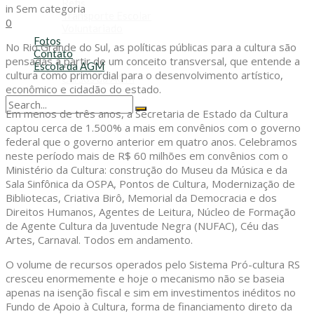
Refis
in
Sem categoria
Transporte Escolar
0
Voluntariado
Fotos
No Rio Grande do Sul, as políticas públicas para a cultura são
Contato
pensadas a partir de um conceito transversal, que entende a
Escola da AGM
cultura como primordial para o desenvolvimento artístico,
Cursos da AGM
econômico e cidadão do estado.
Em menos de três anos, a Secretaria de Estado da Cultura
No Result
captou cerca de 1.500% a mais em convênios com o governo
View All Result
federal que o governo anterior em quatro anos. Celebramos
neste período mais de R$ 60 milhões em convênios com o
Ministério da Cultura: construção do Museu da Música e da
Sala Sinfônica da OSPA, Pontos de Cultura, Modernização de
Bibliotecas, Criativa Birô, Memorial da Democracia e dos
Direitos Humanos, Agentes de Leitura, Núcleo de Formação
de Agente Cultura da Juventude Negra (NUFAC), Céu das
Artes, Carnaval. Todos em andamento.
O volume de recursos operados pelo Sistema Pró-cultura RS
cresceu enormemente e hoje o mecanismo não se baseia
apenas na isenção fiscal e sim em investimentos inéditos no
Fundo de Apoio à Cultura, forma de financiamento direto da