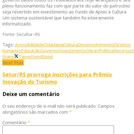
pleno funcionamento faz com que parte do valor do patrocínio
seja revertido em investimento ao Fundo de Apoio à Cultura.
Um sistema sustentável que também foi inteiramente
informatizado.
Fonte: Secultur-RS
Tags:
Acessibilidade
Cidadania
Cultura
Desenvolvimento
Direitos
humanos
Educação
Governo
Investimento
Obras
Política
Recursos
Share
Tweet
Send
Send
Next Post
Setur/RS prorroga inscrições para Prêmio
Inovação do Turismo
Deixe um comentário
O seu endereço de e-mail não será publicado.
Campos
obrigatórios são marcados com
*
Comentário
*