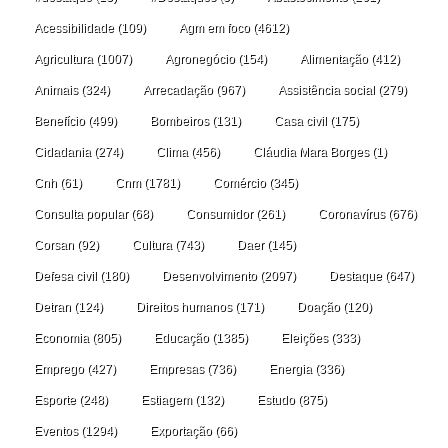
Acessibilidade
(109)
Agm em foco
(4612)
Agricultura
(1007)
Agronegócio
(154)
Alimentação
(412)
Animais
(324)
Arrecadação
(967)
Assistência social
(279)
Benefício
(499)
Bombeiros
(131)
Casa civil
(175)
Cidadania
(274)
Clima
(456)
Cláudia Mara Borges
(1)
Cnh
(61)
Cnm
(1781)
Comércio
(345)
Consulta popular
(68)
Consumidor
(261)
Coronavírus
(676)
Corsan
(92)
Cultura
(743)
Daer
(145)
Defesa civil
(180)
Desenvolvimento
(2097)
Destaque
(647)
Detran
(124)
Direitos humanos
(171)
Doação
(120)
Economia
(805)
Educação
(1385)
Eleições
(333)
Emprego
(427)
Empresas
(736)
Energia
(336)
Esporte
(248)
Estiagem
(132)
Estudo
(875)
Eventos
(1294)
Exportação
(66)