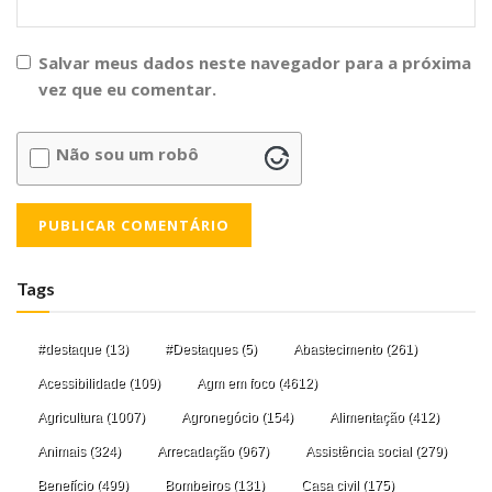
Salvar meus dados neste navegador para a próxima
vez que eu comentar.
Não sou um robô
Tags
#destaque
(13)
#Destaques
(5)
Abastecimento
(261)
Acessibilidade
(109)
Agm em foco
(4612)
Agricultura
(1007)
Agronegócio
(154)
Alimentação
(412)
Animais
(324)
Arrecadação
(967)
Assistência social
(279)
Benefício
(499)
Bombeiros
(131)
Casa civil
(175)