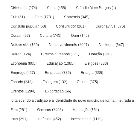
Cidadania
(274)
Clima
(456)
Cláudia Mara Borges
(1)
Cnh
(61)
Cnm
(1781)
Comércio
(345)
Consulta popular
(68)
Consumidor
(261)
Coronavírus
(676)
Corsan
(92)
Cultura
(743)
Daer
(145)
Defesa civil
(180)
Desenvolvimento
(2097)
Destaque
(647)
Detran
(124)
Direitos humanos
(171)
Doação
(120)
Economia
(805)
Educação
(1385)
Eleições
(333)
Emprego
(427)
Empresas
(736)
Energia
(336)
Esporte
(248)
Estiagem
(132)
Estudo
(875)
Eventos
(1294)
Exportação
(66)
fortalecendo a tradição e a identidade do povo gaúcho de forma integrada à
Fpm
(261)
Governo
(2903)
Habitação
(161)
Icms
(291)
Indústria
(452)
Investimento
(1119)