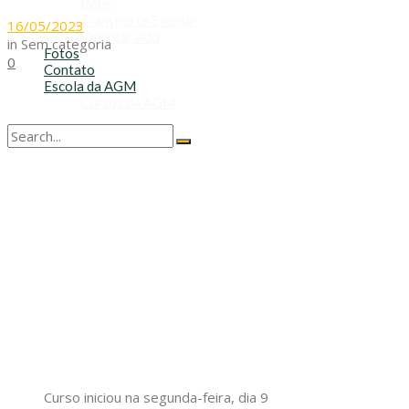
Refis
Transporte Escolar
16/05/2023
Voluntariado
in
Sem categoria
Fotos
0
Contato
Escola da AGM
Cursos da AGM
No Result
View All Result
Curso iniciou na segunda-feira, dia 9