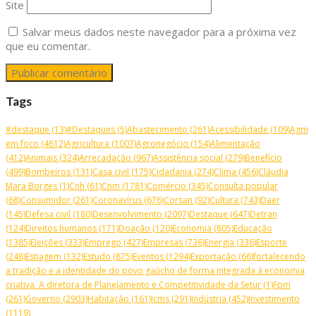
Site
Salvar meus dados neste navegador para a próxima vez
que eu comentar.
Tags
#destaque
(13)
#Destaques
(5)
Abastecimento
(261)
Acessibilidade
(109)
Agm
em foco
(4612)
Agricultura
(1007)
Agronegócio
(154)
Alimentação
(412)
Animais
(324)
Arrecadação
(967)
Assistência social
(279)
Benefício
(499)
Bombeiros
(131)
Casa civil
(175)
Cidadania
(274)
Clima
(456)
Cláudia
Mara Borges
(1)
Cnh
(61)
Cnm
(1781)
Comércio
(345)
Consulta popular
(68)
Consumidor
(261)
Coronavírus
(676)
Corsan
(92)
Cultura
(743)
Daer
(145)
Defesa civil
(180)
Desenvolvimento
(2097)
Destaque
(647)
Detran
(124)
Direitos humanos
(171)
Doação
(120)
Economia
(805)
Educação
(1385)
Eleições
(333)
Emprego
(427)
Empresas
(736)
Energia
(336)
Esporte
(248)
Estiagem
(132)
Estudo
(875)
Eventos
(1294)
Exportação
(66)
fortalecendo
a tradição e a identidade do povo gaúcho de forma integrada à economia
criativa. A diretora de Planejamento e Competitividade da Setur
(1)
Fpm
(261)
Governo
(2903)
Habitação
(161)
Icms
(291)
Indústria
(452)
Investimento
(1119)