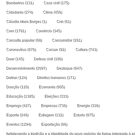
Bombeiros
(131)
Casa civil
(175)
Cidadania
(274)
Clima
(456)
Cláudia Mara Borges
(1)
Cnh
(61)
Cnm
(1781)
Comércio
(345)
Consulta popular
(68)
Consumidor
(261)
Coronavírus
(676)
Corsan
(92)
Cultura
(743)
Daer
(145)
Defesa civil
(180)
Desenvolvimento
(2097)
Destaque
(647)
Detran
(124)
Direitos humanos
(171)
Doação
(120)
Economia
(805)
Educação
(1385)
Eleições
(333)
Emprego
(427)
Empresas
(736)
Energia
(336)
Esporte
(248)
Estiagem
(132)
Estudo
(875)
Eventos
(1294)
Exportação
(66)
fortalecendo a tradição e a identidade do povo gaúcho de forma integrada à ec