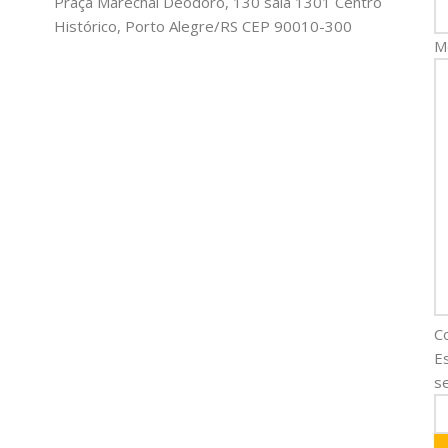
Praça Marechal Deodoro, 130 sala 1301 Centro
Histórico, Porto Alegre/RS CEP 90010-300
M
C
E
se