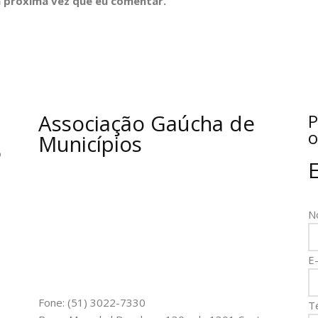
 próxima vez que eu comentar.
Associação Gaúcha de
P
o
Municípios
o
N
E-
Fone: (51) 3022-7330
T