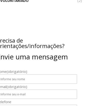
VOLUNTARIADO
(2)
recisa de
rientações/informações?
Envie uma mensagem
ome
(obrigatório)
mail
(obrigatório)
elefone