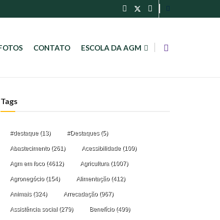
FOTOS
CONTATO
ESCOLA DA AGM
Tags
#destaque
(13)
#Destaques
(5)
Abastecimento
(261)
Acessibilidade
(109)
Agm em foco
(4612)
Agricultura
(1007)
Agronegócio
(154)
Alimentação
(412)
Animais
(324)
Arrecadação
(967)
Assistência social
(279)
Benefício
(499)