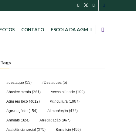
FOTOS
CONTATO
ESCOLA DA AGM
Tags
#destaque
(13)
#Destaques
(5)
Abastecimento
(261)
Acessibilidade
(109)
Agm em foco
(4612)
Agricultura
(1007)
Agronegócio
(154)
Alimentação
(412)
Animais
(324)
Arrecadação
(967)
Assistência social
(279)
Benefício
(499)