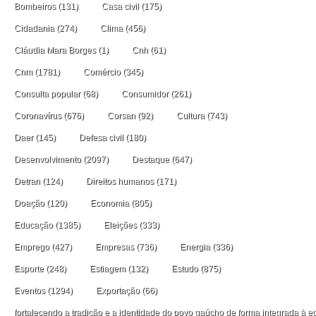
Bombeiros
(131)
Casa civil
(175)
Cidadania
(274)
Clima
(456)
Cláudia Mara Borges
(1)
Cnh
(61)
Cnm
(1781)
Comércio
(345)
Consulta popular
(68)
Consumidor
(261)
Coronavírus
(676)
Corsan
(92)
Cultura
(743)
Daer
(145)
Defesa civil
(180)
Desenvolvimento
(2097)
Destaque
(647)
Detran
(124)
Direitos humanos
(171)
Doação
(120)
Economia
(805)
Educação
(1385)
Eleições
(333)
Emprego
(427)
Empresas
(736)
Energia
(336)
Esporte
(248)
Estiagem
(132)
Estudo
(875)
Eventos
(1294)
Exportação
(66)
fortalecendo a tradição e a identidade do povo gaúcho de forma integrada à ec